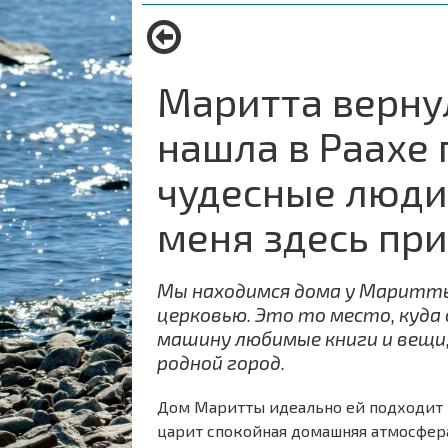
навигации
are
here:
Маритта верну
нашла в Раахе 
чудесные люди,
меня здесь пр
Мы находимся дома у Маритты,
церковью. Это то место, куда 
машину любимые книги и вещи, 
родной город.
Дом Маритты идеально ей подходит —
царит спокойная домашняя атмосфера