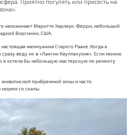
сфера. Приятно погулять или присесть на
зона».
-то напоминает Маритте Харперс-Ферри, небольшой
падной Виргинии, США.
 настоящая жемчужина Старого Раахе. Когда я
 сразу веду их в «Лангин Кауппахуоне». Если можно
то я хотела бы небольшую мастерскую по ремонту
 живописной прибрежной зоны и часто
 морем со скалы.