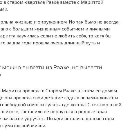
ю в старом квартале Раахе вместе с Мариттой
Ами.
вольна жизнью и окружением. Но так было не всегда.
язано с большим жизненным событием и личными
ритта научилась если не любить себя, то хотя бы
что за два года прошла очень длинный путь и
у можно вывезти из Раахе, но вывести
»
Маритта провела в Старом Раахе, а затем ее домом
де она провела свои детские годы в незамысловатом
вободной и могла гулять, где хотела. С тех пор в ней
 в итоге, заставило ее вернуться в родные края
е начала ее удручать. Позади остались долгие годы
ы суматошной жизни.