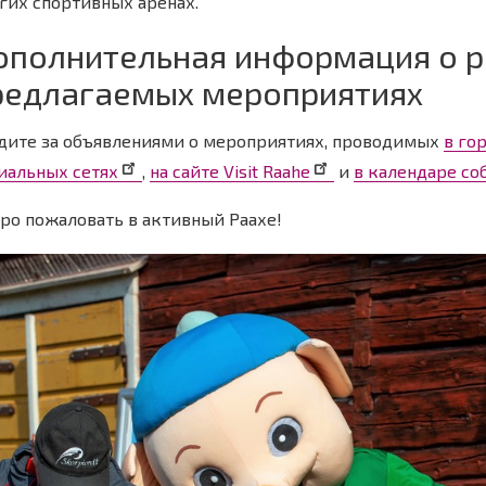
гих спортивных аренах.
ополнительная информация о 
редлагаемых мероприятиях
дите за объявлениями о мероприятиях, проводимых
в го
иальных сетях
,
на сайте Visit Raahe
и
в календаре со
ро пожаловать в активный Раахе!