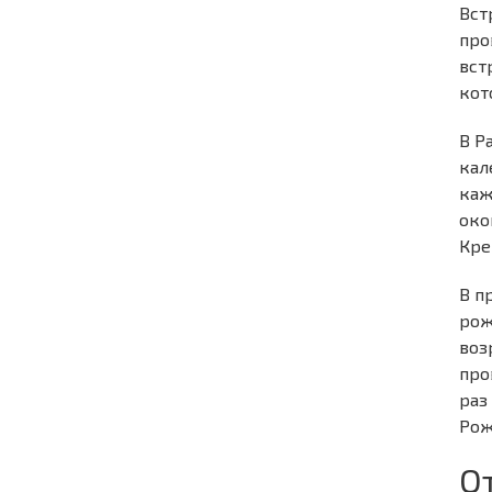
Вст
про
вст
кот
В Р
кал
каж
око
Кре
В п
рож
воз
про
раз
Рож
О