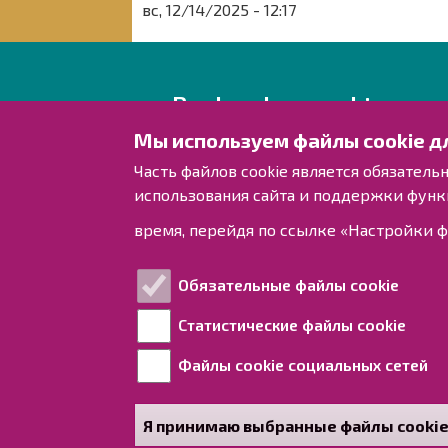
вс, 12/14/2025 - 12:17
Raahen kaupunki
Мы используем файлы cookie д
Rantakatu 50
Часть файлов cookie является обязател
PL 62
использования сайта и поддержки функ
92100 Raahe/Раахе
время, перейдя по ссылке «Настройки ф
Финляндия.
Обязательные файлы cookie
Тел. 08 439 3111 (коммутатор)
Статистические файлы cookie
для международных звонков + 358 8 5
kirjaamo@raahe.fi
Файлы cookie социальных сетей
Рег. номер: 1791817-6
Я принимаю выбранные файлы cooki