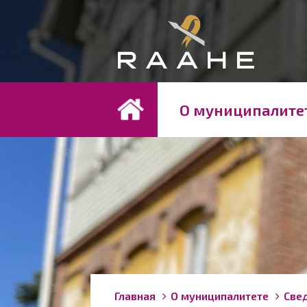
Koh
О муниципалите
Строка
You
Главная
О муниципалитете
Свед