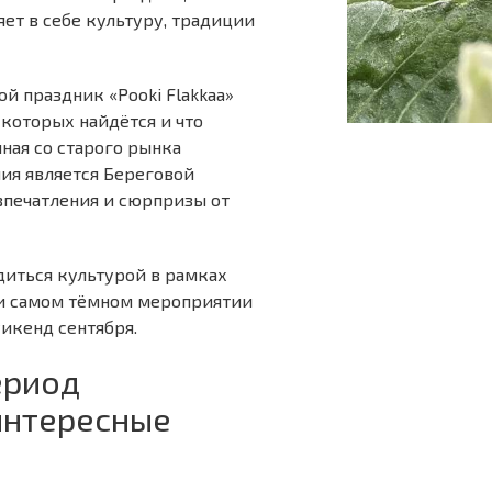
ет в себе культуру, традиции
 праздник «Pooki Flakkaa»
 которых найдётся и что
иная со старого рынка
ия является Береговой
 впечатления и сюрпризы от
диться культурой в рамках
м и самом тёмном мероприятии
икенд сентября.
ериод
интересные