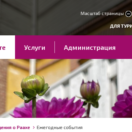
Перейти
к
Масштаб страницы
smaller text
larger 
основному
deryhmät
ДЛЯ ТУР
содержанию
те
Услуги
Администрация
ения о Раахе
Ежегодные события