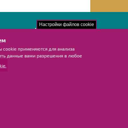
Настройки файлов cookie
акомьтесь!
ем
отка персональных данных
ы cookie применяются для анализа
мация о доступности для людей с
ить данные вами разрешения в любое
иченными возможностями
ie.
 сайта