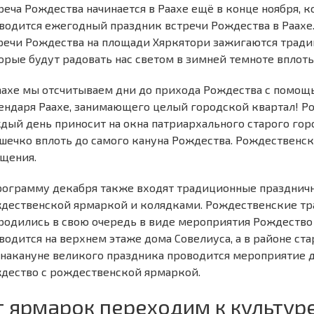
реча Рождества начинается в Раахе ещё в конце ноября, 
водится ежегодный праздник встречи Рождества в Раахе.
речи Рождества на площади Хяркятори зажигаются трад
орые будут радовать нас светом в зимней темноте вплоть
аахе мы отсчитываем дни до прихода Рождества с помощ
ендаря Раахе, занимающего целый городской квартал! 
дый день приносит на окна патриархального старого го
шечко вплоть до самого кануна Рождества. Рождественск
щения.
рограмму декабря также входят традиционные празднич
дественской ярмаркой и колядками. Рождественские тра
родились в свою очередь в виде мероприятия Рождество
водится на верхнем этаже дома Совелиуса, а в районе с
 накануне великого праздника проводится мероприятие 
дество с рождественской ярмаркой.
т ярмарок переходим к культуре