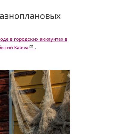
разноплановых
роде в городских аккаунтах в
бытий Kaleva
.