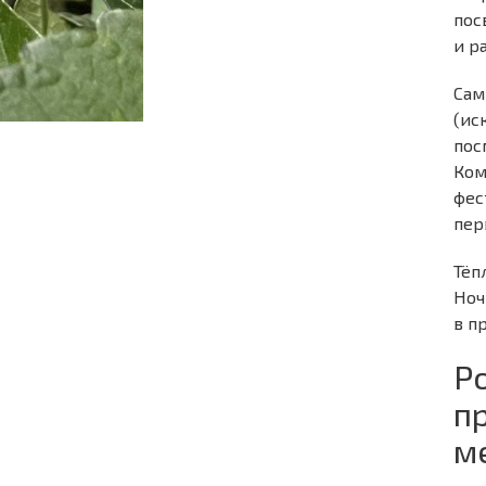
пос
и р
Сам
(ис
пос
Ком
фес
пер
Тёп
Ноч
в п
Р
п
м