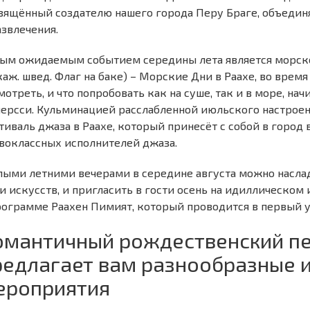
вящённый создателю нашего города Перу Браге, объединя
азвлечения.
ым ожидаемым событием середины лета является морской
каж. швед. Флаг на баке) – Морские Дни в Раахе, во время
мотреть, и что попробовать как на суше, так и в море, нач
ерсси. Кульминацией расслабленной июльского настроен
тиваль джаза в Раахе, который принесёт с собой в город
воклассных исполнителей джаза.
лыми летними вечерами в середине августа можно насла
и искусств, и пригласить в гости осень на идиллическо
рограмме Раахен Пимият, который проводится в первый у
омантичный рождественский п
редлагает вам разнообразные 
ероприятия