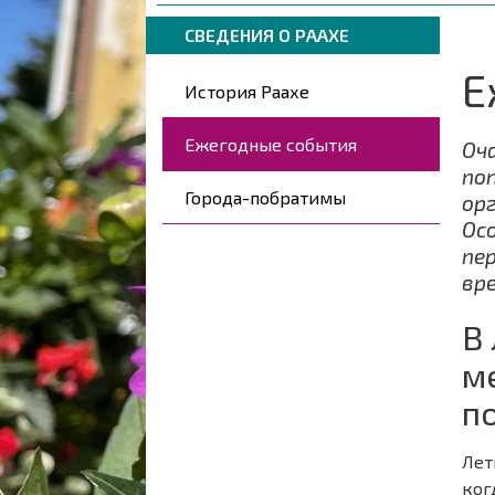
навигации
are
Breadcrumbs
You
here:
СВЕДЕНИЯ О РААХЕ
are
Е
Päävalikko
here:
История Раахе
Ежегодные события
Оч
по
Города-побратимы
ор
Ос
пе
вре
В
м
п
Лет
ког