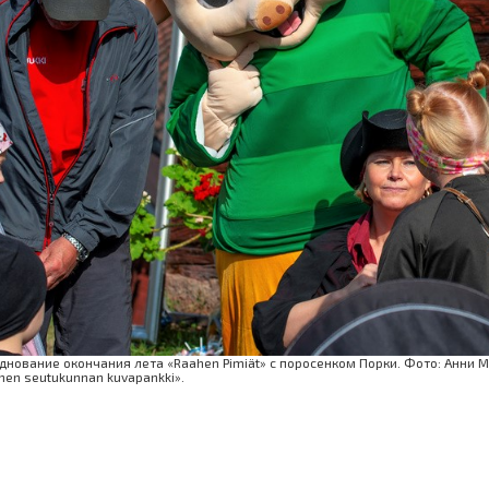
днование окончания лета «Raahen Pimiät» с поросенком Порки. Фото: Анни
hen seutukunnan kuvapankki».