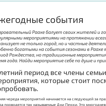
жегодные события
аровательный Раахе балует своих жителей и г
пулярными мероприятиями на протяжении всег
ганизует не только город, но и частные деятели
обенно богатыми на события сезонами в Раахе 
риод Рождества, но традиционные мероприятия
мя года. Найди мероприятие себе по душе и прих
 летний период все члены семьи
ероприятия, которые стоит пос
опробовать.
няя череда мероприятий начинается на следующей за пр
да проводятся так называемые Дни Пекки. Это многоднев