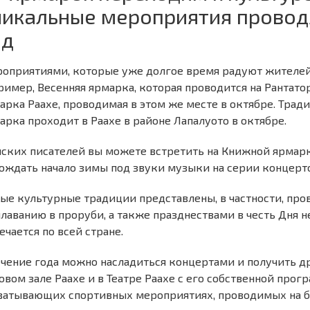
никальные мероприятия провод
од
оприятиями, которые уже долгое время радуют жителей и
ример, Весенняя ярмарка, которая проводится на Рантатор
арка Раахе, проводимая в этом же месте в октябре. Трад
арка проходит в Раахе в районе Лапалуото в октябре.
ских писателей вы можете встретить на Книжной ярмарке
ождать начало зимы под звуки музыки на серии концерто
ые культурные традиции представлены, в частности, п
плаванию в проруби, а также празднествами в честь Дня 
ечается по всей стране.
ечение года можно насладиться концертами и получить д
овом зале Раахе и в Театре Раахе с его собственной прогр
ватывающих спортивных мероприятиях, проводимых на б