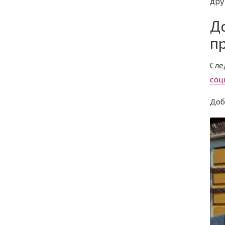
дру
Д
п
Сле
соц
Доб