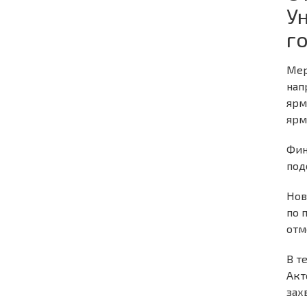
У
г
Мер
нап
ярм
ярм
Фин
под
Нов
по 
отм
В т
Акт
зах