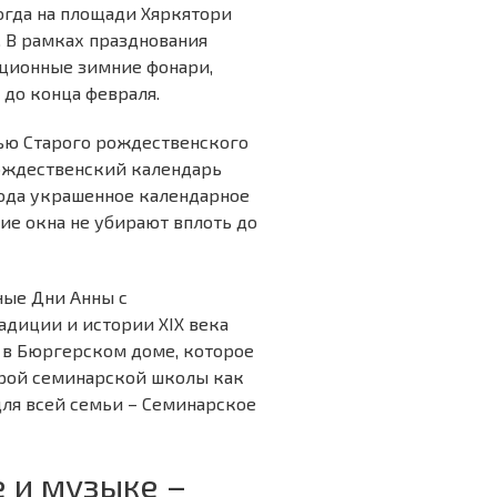
когда на площади Хяркятори
 В рамках празднования
иционные зимние фонари,
 до конца февраля.
ью Старого рождественского
Рождественский календарь
рода украшенное календарное
ие окна не убирают вплоть до
ные Дни Анны с
диции и истории XIX века
 в Бюргерском доме, которое
тарой семинарской школы как
для всей семьи – Семинарское
 и музыке –