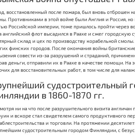
од, восстановленный после пожара, был вновь отброшен 
ны. Противниками в этой войне были Англия и Россия, но
тью Российской империи, тоже пришлось пройти через во
а английский флот высадился в Раахе и сжег городскую 
тярный склад и цех по производству корабельной смолы.
гих финских городов. После окончания войны британски
ызения совести из-за разрушений и страданий, причиненн
рав деньги, отправили их в Раахе в качестве помощи. На 
очих для восстановительных работ, в том числе для нала
рупнейший судостроительный 
инляндии в 1860-1870 гг.
мотря ни на что после разрушительного визита англичан
руин и вскоре стал свидетелем самого продуктивного пе
аблестроительства и торговли. На протяжении десятилетия
пнейшим судостроительным городом Финляндии, с безу