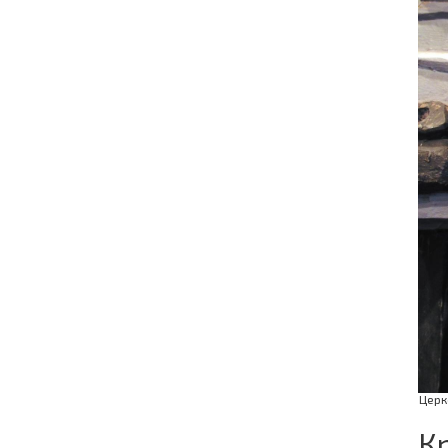
Церк
К