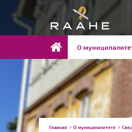
Koh
О муниципалите
Строка
You
Главная
О муниципалитете
Свед