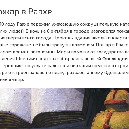
ожар в Раахе
810 году Раахе пережил ужасающую сокрушительную кат
гих людей. В ночь на 6 октября в городе разгорелся пожа
 четверти всего города. Церковь, здание школы и кварта
ные горожане, не были тронуты пламенем. Пожар в Раах
аром времен автономии. Меры помощи от государства п
вления Швеции: средства собирались по всей Финляндии, 
ференциях по уплате налогов и оказании помощи в строи
оре отстроен заново по плану, разработанному Оденвалем 
тиле ампир.