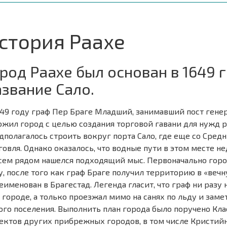
стория Раахе
ород Раахе был основан в 1649 
азвание Сало.
649 году граф Пер Браге Младший, занимавший пост гене
ожил город с целью создания торговой гавани для нужд 
дполагалось строить вокруг порта Сало, где еще со Сред
говля. Однако оказалось, что водные пути в этом месте не
сем рядом нашелся подходящий мыс. Первоначально город 
у, после того как граф Браге получил территорию в «вечн
еименован в Брагестад. Легенда гласит, что граф ни раз
 городе, а только проезжал мимо на санях по льду и зам
ого поселения. Выполнить план города было поручено Кла
ектов других прибрежных городов, в том числе Кристийн