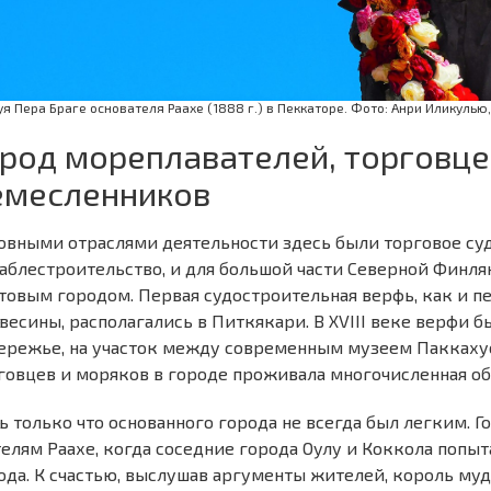
уя Пера Браге основателя Раахе (1888 г.) в Пеккаторе. Фото: Анри Иликулью
ород мореплавателей, торговце
емесленников
овными отраслями деятельности здесь были торговое су
аблестроительство, и для большой части Северной Финля
товым городом. Первая судостроительная верфь, как и п
весины, располагались в Питкякари. В XVIII веке верфи
ережье, на участок между современным музеем Паккахуо
говцев и моряков в городе проживала многочисленная о
ь только что основанного города не всегда был легким. Го
елям Раахе, когда соседние города Оулу и Коккола попыт
ода. К счастью, выслушав аргументы жителей, король муд