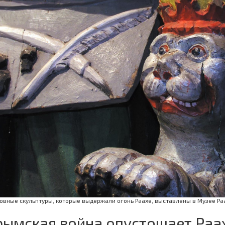
овные скульптуры, которые выдержали огонь Раахе, выставлены в Музее Раа
рымская война опустошает Раах