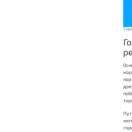
Стат
Г
р
Осн
кор
пор
дре
поб
тор
Пут
жит
гор