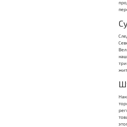
про
пер
С
Сле
Сев
Вел
наш
три
жит
Ш
Нак
тор
рег
тов
это