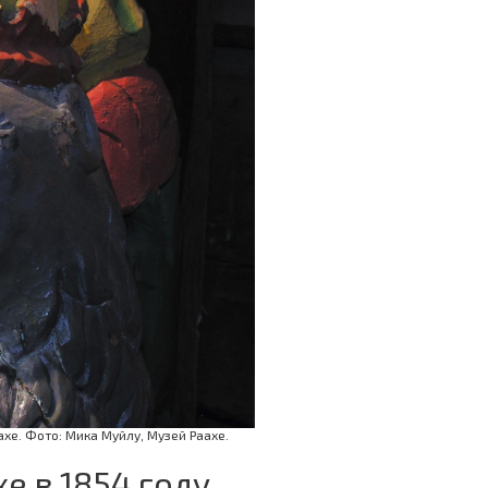
хе. Фото: Мика Муйлу, Музей Раахе.
е в 1854 году