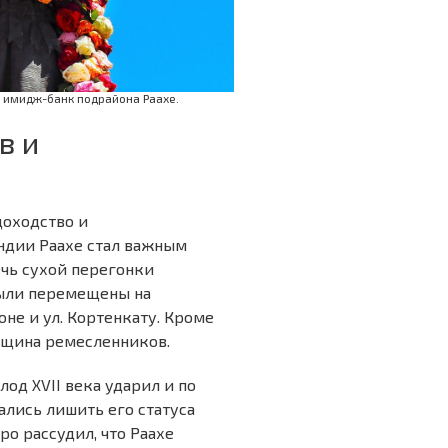
, имидж-банк подрайона Раахе.
в и
доходство и
ндии Раахе стал важным
ечь сухой перегонки
 были перемещены на
не и ул. Кортенкату. Кроме
бщина ремесленников.
лод XVII века ударил и по
ались лишить его статуса
ро рассудил, что Раахе