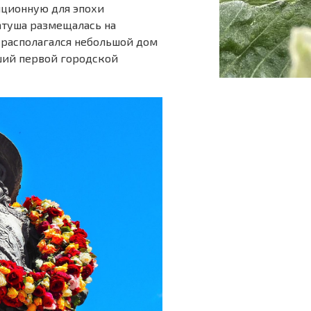
иционную для эпохи
атуша размещалась на
 располагался небольшой дом
ший первой городской