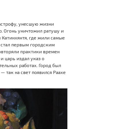
астрофу, унесшую жизни
р. Огонь уничтожил ратушу и
л Катинхянтя, где жили самые
е стал первым городским
овторяли практики времен
и царь издал указ о
тельных работах. Город был
— так на свет появился Раахе