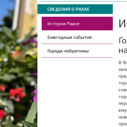
навигации
are
Breadcrumbs
You
here:
СВЕДЕНИЯ О РААХЕ
are
И
Päävalikko
here:
История Раахе
Ежегодные события
Г
н
Города-побратимы
В 1
зал
пре
тор
сов
год
пер
ему
нов
про