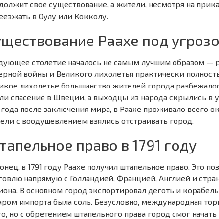
должит свое существование, а жители, несмотря на прика
еезжать в Оулу или Кокколу.
уществование Раахе под угроз
дующее столетие началось не самым лучшим образом — р
ерной войны и Великого лихолетья практически полност
икое лихолетье большинство жителей города разбежало
ли спасение в Швеции, а выходцы из народа скрылись в у
 года после заключения мира, в Раахе проживало всего ок
ели с воодушевлением взялись отстраивать город.
тапельное право в 1791 году
онец, в 1791 году Раахе получил штапельное право. Это п
говлю напрямую с Голландией, Францией, Англией и стр
иона. В основном город экспортировал деготь и корабел
аром импорта была соль. Безусловно, международная торг
го, но с обретением штапельного права город смог начать