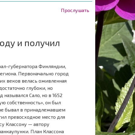
Прослушать
году и получил
рал-губернатора Финляндии,
региона. Первоначально город
них веков велась оживленная
достаточно глубоки, но
назывался Сало, но в 1652
ую собственность», он был
у не бывал в принадлежавшем
етил превосходное место для
су Классону — автору
анкаупунки. План Классона