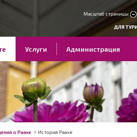
Перейти
к
Масштаб страницы
smaller text
larger 
основному
deryhmät
ДЛЯ ТУР
содержанию
те
Услуги
Администрация
ения о Раахе
История Раахе