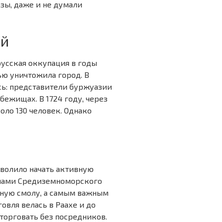
зы, даже и не думали
ой
усская оккупация в годы
ью уничтожила город. В
сь: представители буржуазии
бежищах. В 1724 году, через
оло 130 человек. Однако
озволило начать активную
анами Средиземноморского
ьную смолу, а самым важным
овля велась в Раахе и до
 торговать без посредников.