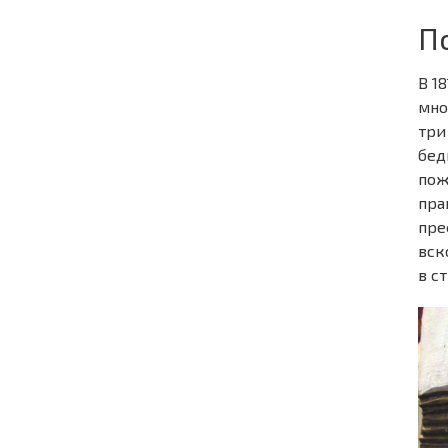
П
В 1
мно
три
бед
пож
пра
пре
вск
в с