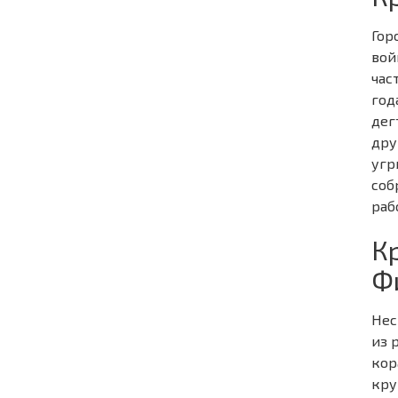
Гор
вой
час
год
дег
дру
угр
соб
раб
К
Ф
Нес
из 
кор
кру