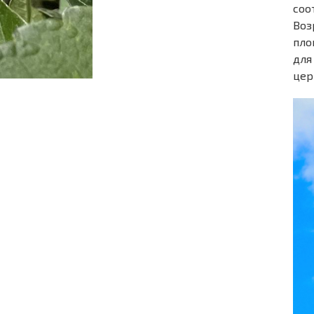
соо
Воз
пло
для
цер