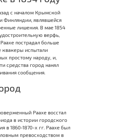
назад с началом Крымской
 и Финляндии, являвшейся
енные лишения. В мае 1854
судостроительную верфь,
 Раахе пострадал больше
е квакеры испытали
ых простому народу, и,
эти средства город нанял
живания сообщения.
город
 поверженный Раахе восстал
риода в истории городского
 в 1860-1870-х гг. Раахе был
словным превосходством в