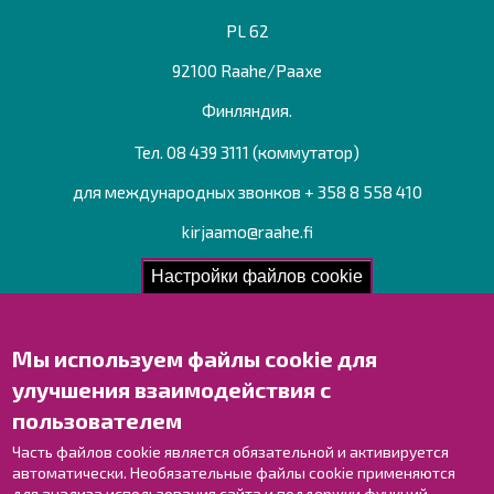
PL 62
92100 Raahe/Раахе
Финляндия.
Тел. 08 439 3111 (коммутатор)
для международных звонков + 358 8 558 410
kirjaamo@raahe.fi
Рег. номер: 1791817-6
Настройки файлов cookie
Мы используем файлы cookie для
Свяжитесь с нами!
улучшения взаимодействия с
Оставьте отзыв
пользователем
Объекты
Контактные данные персонала
Часть файлов cookie является обязательной и активируется
автоматически. Необязательные файлы cookie применяются
Карта с указателями
для анализа использования сайта и поддержки функций,