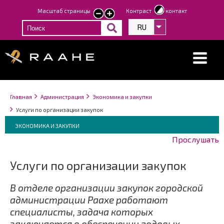
Перейти
Масштаб страницы
Контраст
контакт
smaller
larger
к
text
text
RU
Список дополнит
основному
содержанию
Строка
You
Главная
Администрация
Экономика и закупки
навигации
are
Услуги по организации закупок
here:
Breadcrumbs
You
ЭКОНОМИКА И ЗАКУПКИ
are
Прослушать
here:
Услуги по организации закупок
В отделе организации закупок городской
администрации Раахе работают
специалисты, задача которых
заключается в обеспечении годовых