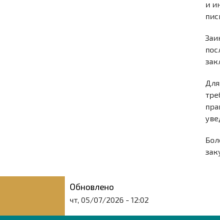
и и
пис
Заи
пос
зак
Для
тре
пра
уве
Бол
зак
Обновлено
чт, 05/07/2026 - 12:02