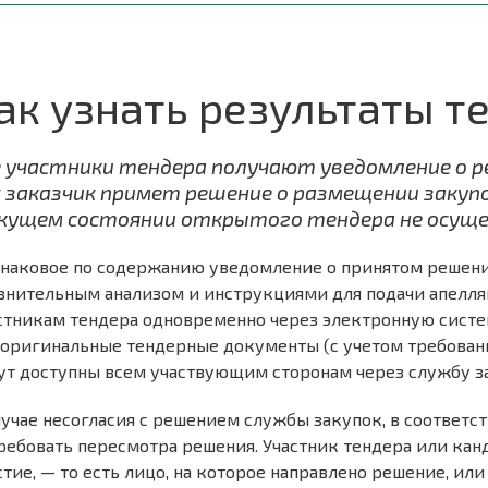
ак узнать результаты т
е участники тендера получают уведомление о р
к заказчик примет решение о размещении закуп
кущем состоянии открытого тендера не осущ
наковое по содержанию уведомление о принятом решени
внительным анализом и инструкциями для подачи апелля
стникам тендера одновременно через электронную систе
 оригинальные тендерные документы (с учетом требовани
ут доступны всем участвующим сторонам через службу з
лучае несогласия с решением службы закупок, в соответств
ребовать пересмотра решения. Участник тендера или кан
стие, — то есть лицо, на которое направлено решение, или