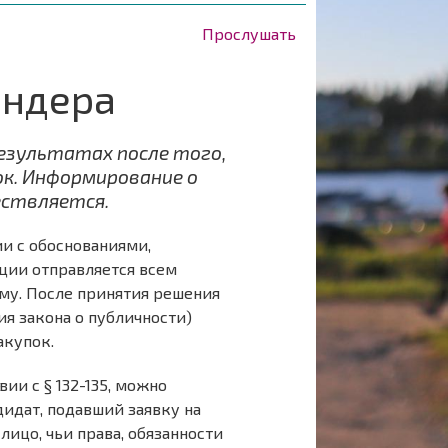
Прослушать
ендера
езультатах после того,
ок. Информирование о
ествляется.
и с обоснованиями,
ции отправляется всем
му. После принятия решения
я закона о публичности)
акупок.
ии с § 132-135, можно
дидат, подавший заявку на
 лицо, чьи права, обязанности