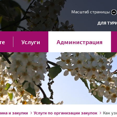
Перейти
к
Масштаб страницы
smaller text
larger 
основному
deryhmät
ДЛЯ ТУР
содержанию
те
Услуги
Администрация
ика и закупки
Услуги по организации закупок
Как уз