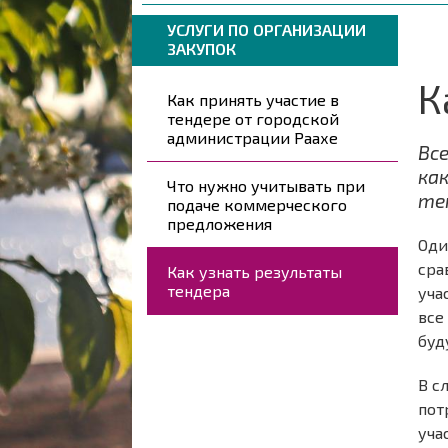
навигации
are
Breadcrumbs
You
УСЛУГИ ПО ОРГАНИЗАЦИИ
here:
ЗАКУПОК
are
here:
К
Päävalikko
Как принять участие в
тендере от городской
администрации Раахе
Вс
ка
Что нужно учитывать при
те
подаче коммерческого
предложения
Оди
сра
Как узнать результаты
тендера
уча
все
буд
В с
пот
уча