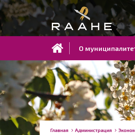
Koh
О муниципалите
Строка
You
Главная
Администрация
Эконом