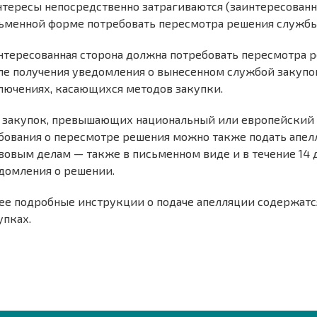
нтересы непосредственно затрагиваются (заинтересованна
ьменной форме потребовать пересмотра решения службы
нтересованная сторона должна потребовать пересмотра р
ле получения уведомления о вынесенном службой закупо
лючениях, касающихся методов закупки.
 закупок, превышающих национальный или европейский
бования о пересмотре решения можно также подать апел
вовым делам — также в письменном виде и в течение 14 
домления о решении.
ее подробные инструкции о подаче апелляции содержатс
упках.