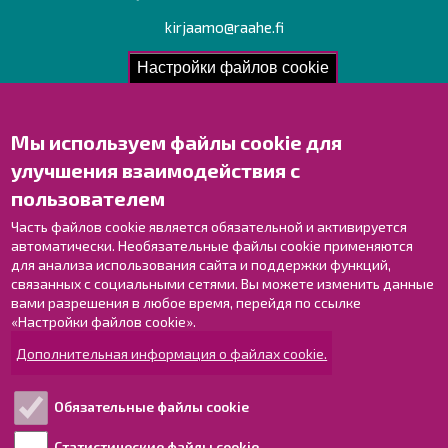
kirjaamo@raahe.fi
Рег. номер: 1791817-6
Настройки файлов cookie
Мы используем файлы cookie для
Свяжитесь с нами!
улучшения взаимодействия с
Оставьте отзыв
пользователем
Объекты
Контактные данные персонала
Часть файлов cookie является обязательной и активируется
автоматически. Необязательные файлы cookie применяются
Карта с указателями
для анализа использования сайта и поддержки функций,
связанных с социальными сетями. Вы можете изменить данные
Раахе в Facebook
вами разрешения в любое время, перейдя по ссылке
Раахе в Instagram
«Настройки файлов cookie».
Раахе в LinkedIn
Дополнительная информация о файлах cookie.
Раахе в YouTube
Обязательные файлы cookie
Статистические файлы cookie