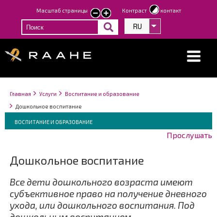
Перейти
Масштаб страницы
Контраст
контакт
smaller
larger
к
text
text
RU
Список дополнит
основному
содержанию
Строка
You
Главная
Услуги
Воспитание и образование
навигации
are
Дошкольное воспитание
here:
Breadcrumbs
You
ВОСПИТАНИЕ И ОБРАЗОВАНИЕ
are
Прослушать
here:
Дошкольное воспитание
Все дети дошкольного возраста имеют
субъективное право на получение дневного
ухода, или дошкольного воспитания. Под
дошкольным воспитанием