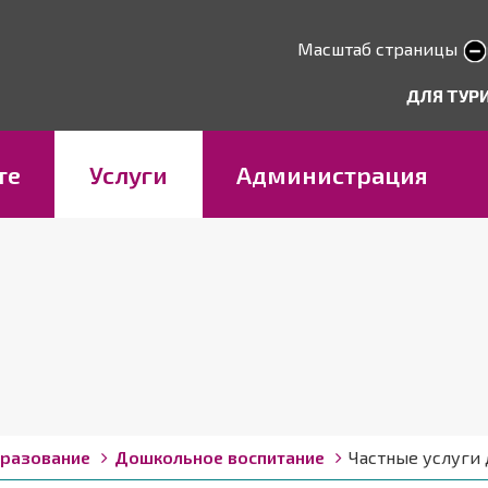
Перейти
к
Масштаб страницы
smaller text
larger 
основному
deryhmät
ДЛЯ ТУР
содержанию
те
Услуги
Администрация
бразование
Дошкольное воспитание
Частные услуги