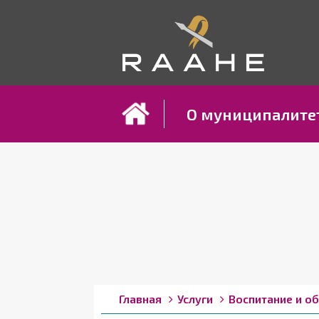
Koh
О муниципалите
Строка
You
Главная
Услуги
Воспитание и о
are