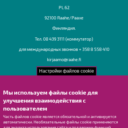
PL 62
92100 Raahe/Раахе
Финляндия.
Тел. 08 439 3111 (коммутатор)
для международных звонков + 358 8 558 410
kirjaamo@raahe.fi
Рег. номер: 1791817-6
Настройки файлов cookie
Мы используем файлы cookie для
Свяжитесь с нами!
улучшения взаимодействия с
Оставьте отзыв
пользователем
Объекты
Контактные данные персонала
Часть файлов cookie является обязательной и активируется
автоматически. Необязательные файлы cookie применяются
Карта с указателями
для анализа использования сайта и поддержки функций,