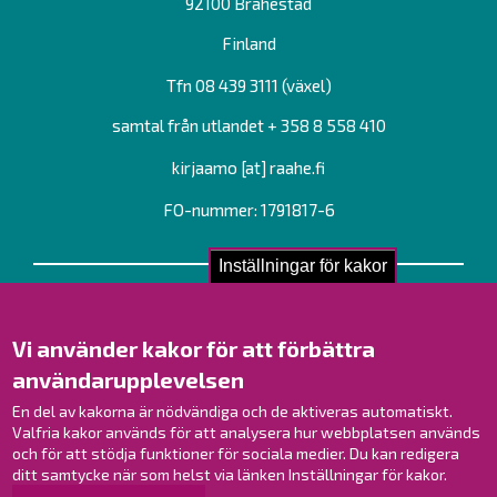
92100 Brahestad
Finland
Tfn 08 439 3111 (växel)
samtal från utlandet + 358 8 558 410
kirjaamo
[at]
raahe.fi
FO-nummer: 1791817-6
Inställningar för kakor
Kontakta oss!
Kontakt
Vi använder kakor för att förbättra
Verksamhetsställen
användarupplevelsen
Kontaktuppgifter till personalen
En del av kakorna är nödvändiga och de aktiveras automatiskt.
Guidekarta
Valfria kakor används för att analysera hur webbplatsen används
och för att stödja funktioner för sociala medier. Du kan redigera
Brahestad på Facebook
ditt samtycke när som helst via länken Inställningar för kakor.
Brahestad på Instagram