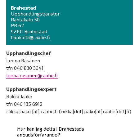
Brahestad
Upphandlingstjänster
Rantakatu 50
PB 62
92101 Brahestad
hankinta@raahe.fi
Upphandlingschef
Leena Räsänen
tfn 040 830 3041
leena.rasanen@raahe.fi
Upphandlingsexpert
Riikka Jaako
tfn
040 135 6912
riikka.jaako
[at]
raahe.fi
(riikka[dot]jaako[at]raahe[dot]fi)
Päävalikko
Hur kan jag delta i Brahestads
anbudsförfarande?