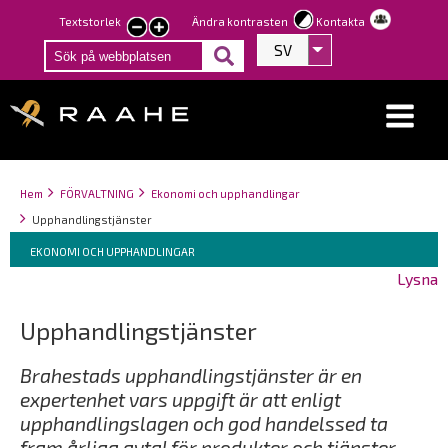
Hoppa
Textstorlek
Ändra kontrasten
Kontakta
smaller
larger
till
SV
Visa fler åtgärder
text
text
huvudinnehåll
Länkstigar
You
Hem
FÖRVALTNING
Ekonomi och upphandlingar
are
Upphandlingstjänster
here:
Breadcrumbs
You
EKONOMI OCH UPPHANDLINGAR
are
Lysna
here:
Upphandlingstjänster
Brahestads upphandlingstjänster är en
expertenhet vars uppgift är att enligt
upphandlingslagen och god handelssed ta
fram årliga avtal för produkter och tjänster