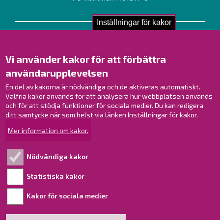
Inställningar för kakor
Kontakta oss!
Kontakt
Vi använder kakor för att förbättra
Verksamhetsställen
användarupplevelsen
Kontaktuppgifter till personalen
Guidekarta
En del av kakorna är nödvändiga och de aktiveras automatiskt.
Valfria kakor används för att analysera hur webbplatsen används
och för att stödja funktioner för sociala medier. Du kan redigera
Brahestad på Facebook
ditt samtycke när som helst via länken Inställningar för kakor.
Brahestad på Instagram
Mer information om kakor.
Brahestad på LinkedIn
Brahestad på YouTube
Nödvändiga kakor
Statistiska kakor
Läs mer!
Kakor för sociala medier
Behandling av personuppgifter