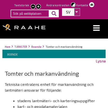
Hoppa
Textstorlek
Ändra kontrasten
Kontakta
smaller
larger
till
SV
Visa fler åtgärder
text
text
huvudinnehåll
Länkstigar
You
Hem
TJÄNSTER
Boende
Tomter och markanvändning
Breadcrumbs
are
You
BOENDE
here:
are
Lysna
here:
Tomter och markanvändning
Tekniska centralens enhet för markanvändning och
lantmäteri ansvarar för följande:
stadens lantmäteri- och karteringsuppgifter
kart- och geodatamaterialen