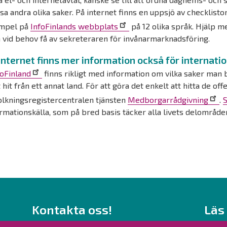
a andra olika saker. På internet finns en uppsjö av checklistor 
mpel på
InfoFinlands webbplats
på 12 olika språk. Hjälp 
 vid behov få av sekreteraren för invånarmarknadsföring.
internet finns mer information också för internatio
foFinland
finns rikligt med information om vilka saker man
t hit från ett annat land. För att göra det enkelt att hitta de of
olkningsregistercentralen tjänsten
Medborgarrådgivning
.
S
rmationskälla, som på bred basis täcker alla livets delområde
Kontakta oss!
Läs