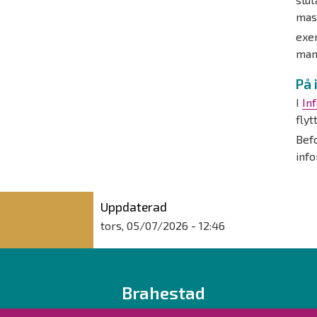
mass
exe
man
På 
I
In
flyt
Bef
info
Uppdaterad
tors, 05/07/2026 - 12:46
Brahestad