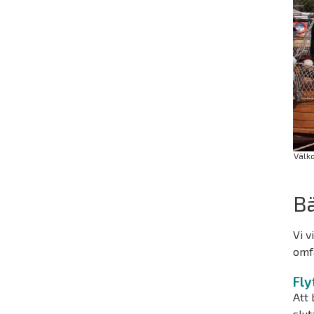
Välk
Bä
Vi v
omfa
Fly
Att 
slut