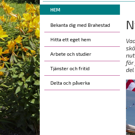
are
Breadcrumbs
You
here:
HEM
are
N
Kohderyhmät
here:
Bekanta dig med Brahestad
Hitta ett eget hem
Vad
skö
Arbete och studier
nut
för
Tjänster och fritid
del
Delta och påverka