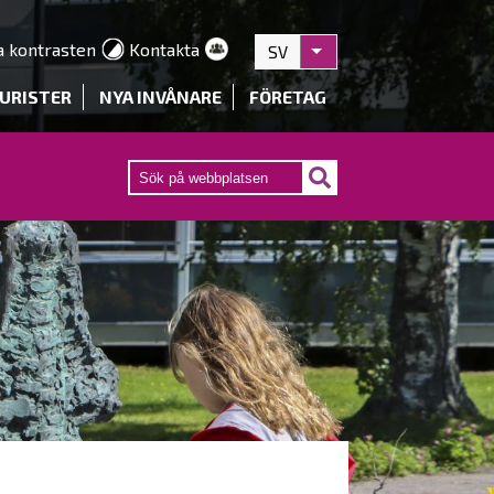
a kontrasten
Kontakta
SV
Visa fler åtgärder
URISTER
NYA INVÅNARE
FÖRETAG