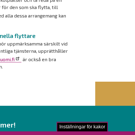
för den som ska flytta, till
med alla dessa arrangemang kan
nella flyttare
 bör uppmärksamma särskilt vid
fentliga tjänsterna, upprätthåller
uomi.fi
är också en bra
n.
 mer!
Inställningar för kakor