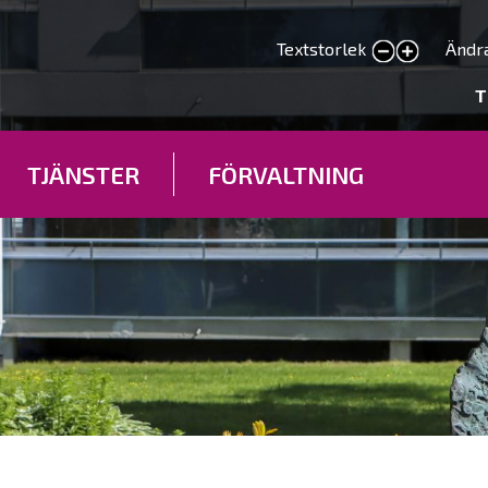
Hoppa
till
Textstorlek
Ändr
smaller text
larger text
huvudinnehåll
deryhmät
T
TJÄNSTER
FÖRVALTNING