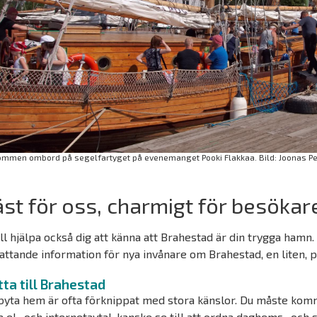
ommen ombord på segelfartyget på evenemanget Pooki Flakkaa. Bild: Joonas Pe
st för oss, charmigt för besökare
ill hjälpa också dig att känna att Brahestad är din trygga hamn
ttande information för nya invånare om Brahestad, en liten, p
tta till Brahestad
byta hem är ofta förknippat med stora känslor. Du måste komm
a el- och internetavtal, kanske se till att ordna daghems- och 