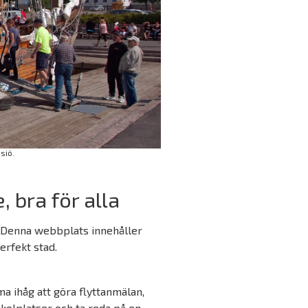
siö.
, bra för alla
.
Denna webbplats innehåller
erfekt stad.
a ihåg att göra flyttanmälan,
skolplatser och ta reda på en