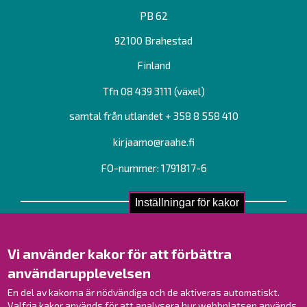
PB 62
92100 Brahestad
Finland
Tfn 08 439 3111 (växel)
samtal från utlandet + 358 8 558 410
kirjaamo@raahe.fi
FO-nummer: 1791817-6
Inställningar för kakor
Kontakta oss!
Kontakt
Vi använder kakor för att förbättra
Verksamhetsställen
användarupplevelsen
Kontaktuppgifter till personalen
En del av kakorna är nödvändiga och de aktiveras automatiskt.
Guidekarta
Valfria kakor används för att analysera hur webbplatsen används