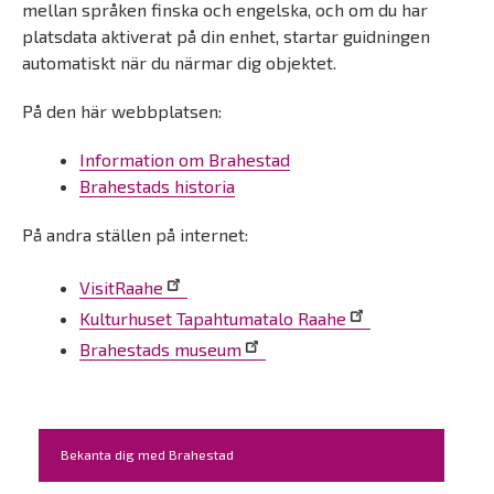
mellan språken finska och engelska, och om du har
platsdata aktiverat på din enhet, startar guidningen
automatiskt när du närmar dig objektet.
På den här webbplatsen:
Information om Brahestad
Brahestads historia
På andra ställen på internet:
VisitRaahe
Kulturhuset Tapahtumatalo Raahe
Brahestads museum
Kohderyhmät
Bekanta dig med Brahestad