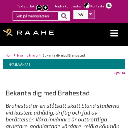
Hoppa
Textstorlek
Ändra kontrasten
Kontakta
smaller
larger
till
SV
Visa fler åtgärder
text
text
huvudinnehåll
Länkstigar
You
Hem
Nya invånare
Bekanta dig med Brahestad
Breadcrumbs
are
You
NYA INVÅNARE
here:
are
Lysna
here:
Bekanta dig med Brahestad
Brahestad är en stålsatt skatt bland städerna
vid kusten: uthållig, driftig och full av
berättelser. Våra invånare är outtröttliga
arbetare, godhjärtade vårdare, rejäla köpmän