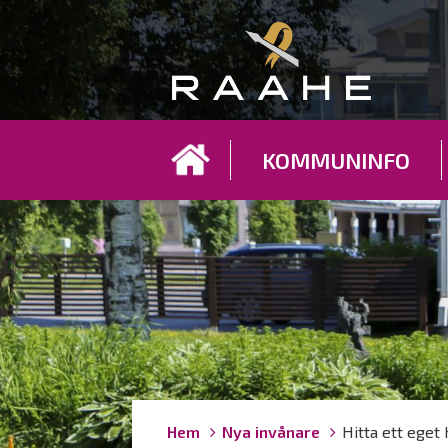
Koh
KOMMUNINFO
Länkstigar
You
Hem
Nya invånare
Hitta ett eget