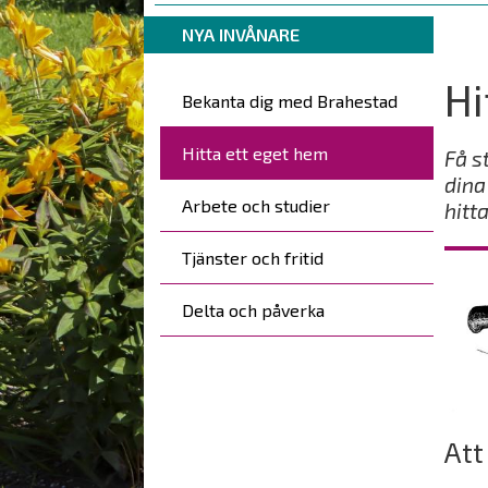
are
Breadcrumbs
You
here:
NYA INVÅNARE
are
here:
Hi
Kohderyhmät
Bekanta dig med Brahestad
Hitta ett eget hem
Få s
dina
Arbete och studier
hitt
Tjänster och fritid
Delta och påverka
Att