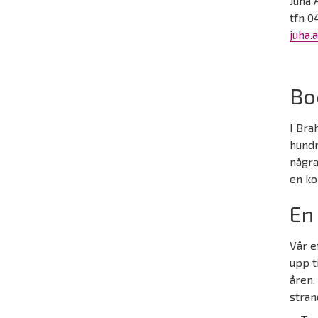
Juha 
tfn 0
juha.
Bo
I Bra
hundr
några
en ko
En
Vår e
upp t
åren.
stran