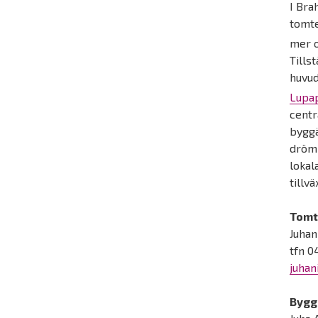
I Bra
tomte
mer 
Tills
huvud
Lupap
centr
byggä
dröm
lokal
tillv
Tomt
Juhan
tfn 0
juhan
Bygg