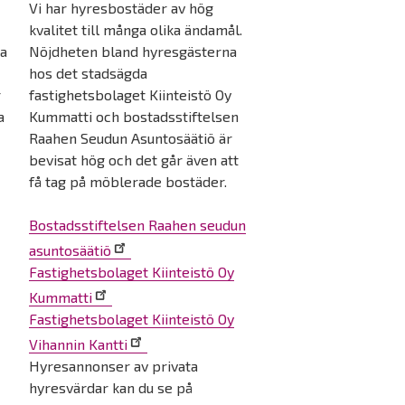
Vi har hyresbostäder av hög
kvalitet till många olika ändamål.
ga
Nöjdheten bland hyresgästerna
hos det stadsägda
r
fastighetsbolaget Kiinteistö Oy
a
Kummatti och bostadsstiftelsen
Raahen Seudun Asuntosäätiö är
bevisat hög och det går även att
få tag på möblerade bostäder.
Bostadsstiftelsen Raahen seudun
asuntosäätiö
Fastighetsbolaget Kiinteistö Oy
Kummatti
Fastighetsbolaget Kiinteistö Oy
Vihannin Kantti
Hyresannonser av privata
hyresvärdar kan du se på