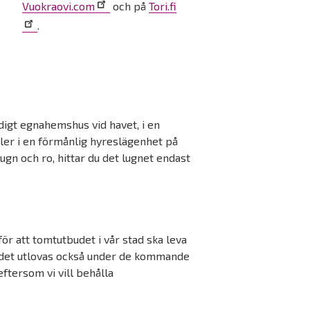
Vuokraovi.com
och på
Tori.fi
.
digt egnahemshus vid havet, i en
ller i en förmånlig hyreslägenhet på
lugn och ro, hittar du det lugnet endast
ör att tomtutbudet i vår stad ska leva
ch det utlovas också under de kommande
ftersom vi vill behålla