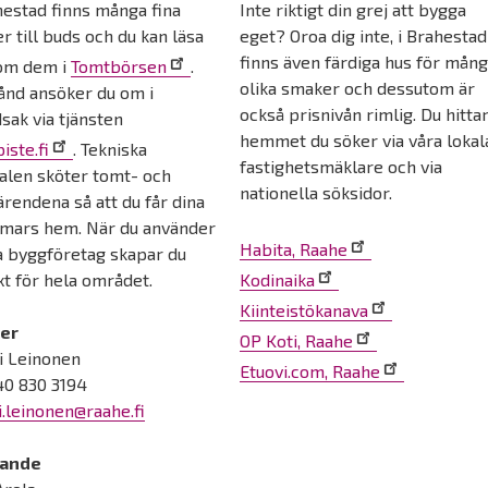
hestad finns många fina
Inte riktigt din grej att bygga
r till buds och du kan läsa
eget? Oroa dig inte, i Brahestad
finns även färdiga hus för mån
om dem i
Tomtbörsen
.
olika smaker och dessutom är
tånd ansöker du om i
också prisnivån rimlig. Du hitta
sak via tjänsten
hemmet du söker via våra lokal
iste.fi
. Tekniska
fastighetsmäklare och via
alen sköter tomt- och
nationella söksidor.
rendena så att du får dina
mars hem. När du använder
Habita, Raahe
a byggföretag skapar du
äxt för hela området.
Kodinaika
Kiinteistökanava
er
OP Koti, Raahe
i Leinonen
Etuovi.com, Raahe
40 830 3194
i.leinonen@raahe.fi
ande