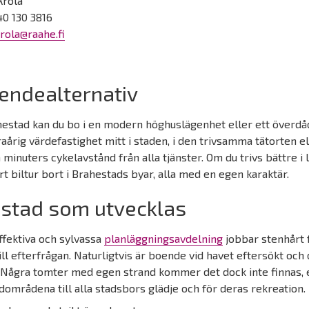
Arola
40 130 3816
arola@raahe.fi
endealternativ
hestad kan du bo i en modern höghuslägenhet eller ett överdå
aårig värdefastighet mitt i staden, i den trivsamma tätorten e
 minuters cykelavstånd från alla tjänster. Om du trivs bättre i 
rt biltur bort i Brahestads byar, alla med en egen karaktär.
 stad som utvecklas
ffektiva och sylvassa
planläggningsavdelning
jobbar stenhårt f
ill efterfrågan. Naturligtvis är boende vid havet eftersökt o
 Några tomter med egen strand kommer det dock inte finnas, e
dområdena till alla stadsbors glädje och för deras rekreation.