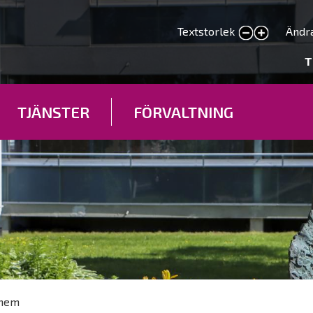
Hoppa
till
Textstorlek
Ändr
smaller text
larger text
huvudinnehåll
deryhmät
T
TJÄNSTER
FÖRVALTNING
 hem