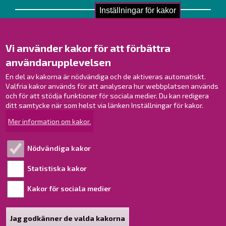
Inställningar för kakor
Kontakta oss!
Kontakt
Vi använder kakor för att förbättra
Verksamhetsställen
användarupplevelsen
Kontaktuppgifter till personalen
En del av kakorna är nödvändiga och de aktiveras automatiskt.
Guidekarta
Valfria kakor används för att analysera hur webbplatsen används
och för att stödja funktioner för sociala medier. Du kan redigera
Brahestad på Facebook
ditt samtycke när som helst via länken Inställningar för kakor.
Brahestad på Instagram
Mer information om kakor.
Brahestad på LinkedIn
Brahestad på YouTube
Nödvändiga kakor
Statistiska kakor
Läs mer!
Kakor för sociala medier
Behandling av personuppgifter
Tillgänglighetsutlåtande
Jag godkänner de valda kakorna