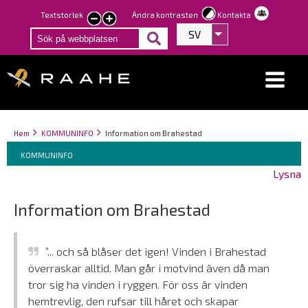
Hoppa
Textstorlek
Ändra kontrasten
Kontakta
smaller
larger
till
SV
Visa fler åtgärder
text
text
huvudinnehåll
Länkstigar
You
Hem
KOMMUNINFO
Information om Brahestad
Breadcrumbs
are
You
KOMMUNINFO
here:
are
Lysna
here:
Information om Brahestad
”... och så blåser det igen! Vinden i Brahestad
överraskar alltid. Man går i motvind även då man
tror sig ha vinden i ryggen. För oss är vinden
hemtrevlig, den rufsar till håret och skapar