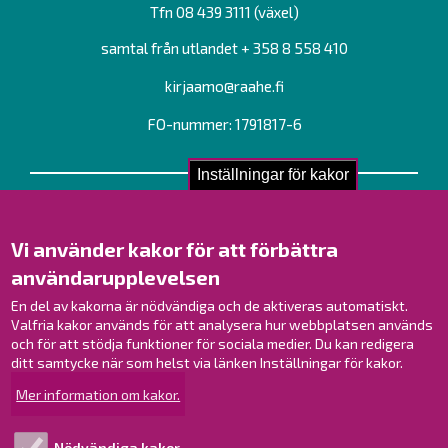
Tfn 08 439 3111 (växel)
samtal från utlandet + 358 8 558 410
kirjaamo@raahe.fi
FO-nummer: 1791817-6
Inställningar för kakor
Kontakta oss!
Kontakt
Vi använder kakor för att förbättra
Verksamhetsställen
användarupplevelsen
Kontaktuppgifter till personalen
Guidekarta
En del av kakorna är nödvändiga och de aktiveras automatiskt.
Valfria kakor används för att analysera hur webbplatsen används
och för att stödja funktioner för sociala medier. Du kan redigera
Brahestad på Facebook
ditt samtycke när som helst via länken Inställningar för kakor.
Brahestad på Instagram
Mer information om kakor.
Brahestad på LinkedIn
Brahestad på YouTube
Nödvändiga kakor