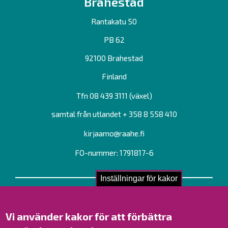
Brahestad
Rantakatu 50
PB 62
92100 Brahestad
Finland
Tfn 08 439 3111 (växel)
samtal från utlandet + 358 8 558 410
kirjaamo@raahe.fi
FO-nummer: 1791817-6
Inställningar för kakor
Kontakta oss!
Kontakt
Vi använder kakor för att förbättra
Verksamhetsställen