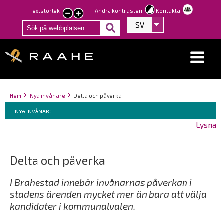
Hoppa
Textstorlek
Ändra kontrasten
Kontakta
smaller
larger
till
SV
Visa fler åtgärder
text
text
huvudinnehåll
Länkstigar
You
Hem
Nya invånare
Delta och påverka
Breadcrumbs
are
You
NYA INVÅNARE
here:
are
Lysna
here:
Delta och påverka
I Brahestad innebär invånarnas påverkan i
stadens ärenden mycket mer än bara att välja
kandidater i kommunalvalen.