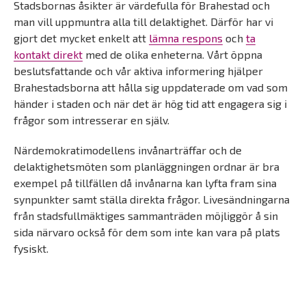
Stadsbornas åsikter är värdefulla för Brahestad och
man vill uppmuntra alla till delaktighet. Därför har vi
gjort det mycket enkelt att
lämna respons
och
ta
kontakt direkt
med de olika enheterna. Vårt öppna
beslutsfattande och vår aktiva informering hjälper
Brahestadsborna att hålla sig uppdaterade om vad som
händer i staden och när det är hög tid att engagera sig i
frågor som intresserar en själv.
Närdemokratimodellens invånarträffar och de
delaktighetsmöten som planläggningen ordnar är bra
exempel på tillfällen då invånarna kan lyfta fram sina
synpunkter samt ställa direkta frågor. Livesändningarna
från stadsfullmäktiges sammanträden möjliggör å sin
sida närvaro också för dem som inte kan vara på plats
fysiskt.