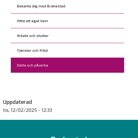
Kohderyhmät
Bekanta dig med Brahestad
Hitta ett eget hem
Arbete och studier
Tjänster och fritid
Delta och påverka
Uppdaterad
tis, 12/02/2025 - 12:33