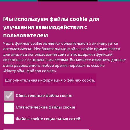
Мы используем файлы cookie для
Свяжитесь с нами!
улучшения взаимодействия с
Оставьте отзыв
пользователем
Объекты
Контактные данные персонала
Часть файлов cookie является обязательной и активируется
автоматически. Необязательные файлы cookie применяются
Карта с указателями
для анализа использования сайта и поддержки функций,
связанных с социальными сетями. Вы можете изменить данные
Раахе в Facebook
вами разрешения в любое время, перейдя по ссылке
Раахе в Instagram
«Настройки файлов cookie».
Раахе в LinkedIn
Дополнительная информация о файлах cookie.
Раахе в YouTube
Обязательные файлы cookie
Ознакомьтесь!
Статистические файлы cookie
Файлы cookie социальных сетей
Обработка персональных данных
Информация о доступности для людей с