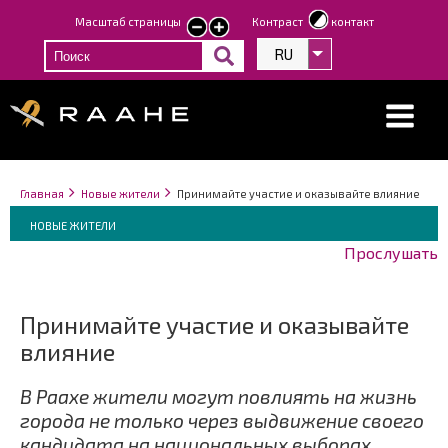
Перейти
Масштаб страницы
Контраст
контакт
smaller
larger
к
text
text
RU
Список дополнит
основному
содержанию
Строка
You
Главная
Новые жители
Принимайте участие и оказывайте влияние
навигации
Breadcrumbs
are
You
НОВЫЕ ЖИТЕЛИ
here:
are
Прослушать
here:
Принимайте участие и оказывайте
влияние
В Раахе жители могут повлиять на жизнь
города не только через выдвижение своего
кандидата на национальных выборах.