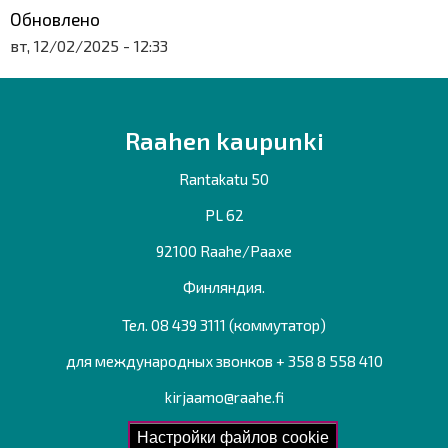
Обновлено
вт, 12/02/2025 - 12:33
Raahen kaupunki
Rantakatu 50
PL 62
92100 Raahe/Раахе
Финляндия.
Тел. 08 439 3111 (коммутатор)
для международных звонков + 358 8 558 410
kirjaamo@raahe.fi
Рег. номер: 1791817-6
Настройки файлов cookie