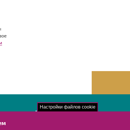
ы
вое
м
Настройки файлов cookie
акомьтесь!
ем
отка персональных данных