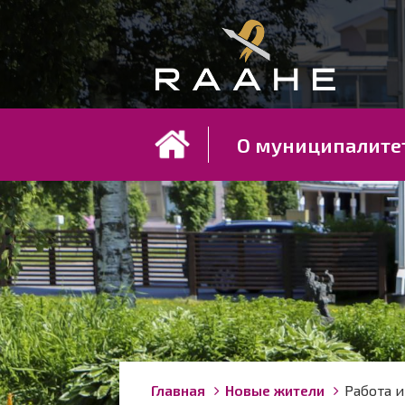
Koh
О муниципалите
Строка
You
Главная
Новые жители
Работа и