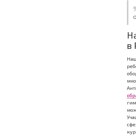
Н
в
Наш
реб
обо
мно
Ант
обр
гим
мож
Уча
сфе
кур