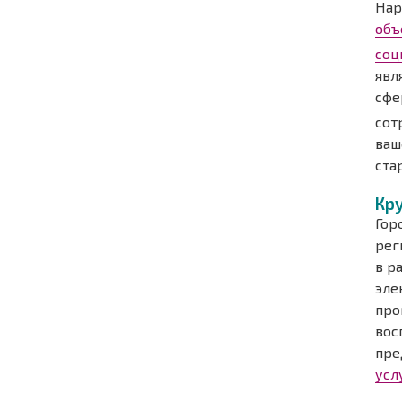
Нар
объ
соц
явл
сфе
сот
ваш
ста
Кр
Гор
рег
в р
эле
про
вос
пре
усл