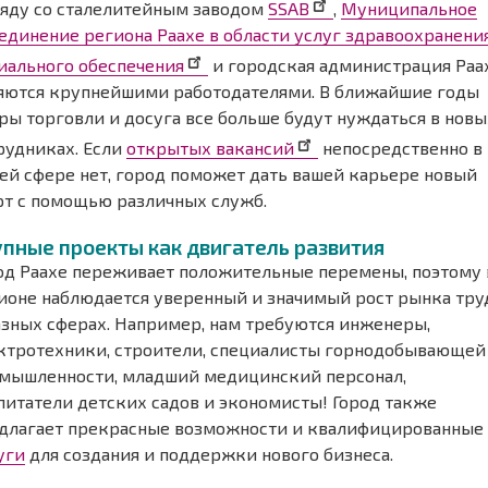
яду со сталелитейным заводом
SSAB
,
Муниципальное
единение региона Раахе в области услуг здравоохранени
иального обеспечения
и городская администрация Раа
яются крупнейшими работодателями. В ближайшие годы
ры торговли и досуга все больше будут нуждаться в новы
рудниках. Если
открытых вакансий
непосредственно в
ей сфере нет, город поможет дать вашей карьере новый
рт с помощью различных служб.
упные проекты как двигатель развития
од Раахе переживает положительные перемены, поэтому 
ионе наблюдается уверенный и значимый рост рынка тру
азных сферах. Например, нам требуются инженеры,
ктротехники, строители, специалисты горнодобывающей
мышленности, младший медицинский персонал,
питатели детских садов и экономисты! Город также
длагает прекрасные возможности и квалифицированные
уги
для создания и поддержки нового бизнеса.