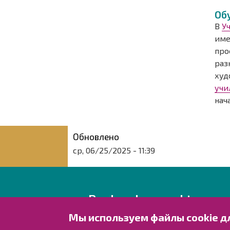
Об
В
У
име
про
раз
худ
учи
нач
Обновлено
ср, 06/25/2025 - 11:39
Raahen kaupunki
Мы используем файлы cookie д
Rantakatu 50