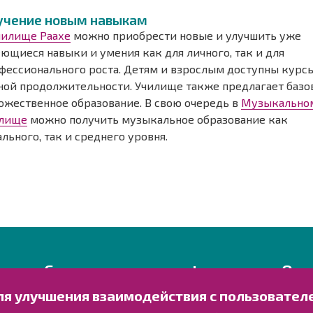
учение новым навыкам
чилище Раахе
можно приобрести новые и улучшить уже
ющиеся навыки и умения как для личного, так и для
фессионального роста. Детям и взрослым доступны курс
ной продолжительности. Училище также предлагает базо
ожественное образование. В свою очередь в
Музыкально
лище
можно получить музыкальное образование как
ального, так и среднего уровня.
Свяжитесь с нами!
Озн
ля улучшения взаимодействия с пользовател
Оставьте отзыв
Обраб
Объекты