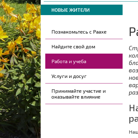
навигации
are
Breadcrumbs
You
here:
НОВЫЕ ЖИТЕЛИ
are
here:
Р
Kohderyhmät
Познакомьтесь с Раахе
Найдите свой дом
Ст
ко
Работа и учеба
бл
во
Услуги и досуг
но
ва
Принимайте участие и
ра
оказывайте влияние
Н
р
Наш