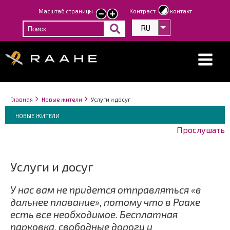
Перейти
Масштаб страницы
Контраст
контакт
smaller
larger
к
text
text
RU
Список дополнит
основному
содержанию
Строка
You
Главная
Новые жители
Услуги и досуг
навигации
Breadcrumbs
are
You
НОВЫЕ ЖИТЕЛИ
here:
are
Прослушать
here:
Услуги и досуг
У нас вам не придется отправляться «в
дальнее плавание», потому что в Раахе
есть все необходимое. Бесплатная
парковка, свободные дороги и