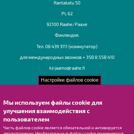
Rantakatu 50
PL 62
92100 Raahe/Раахе
Финляндия.
Тел. 08 439 3111 (коммутатор)
для международных звонков + 358 8 558 410
kirjaamo@raahe.fi
Рег. номер: 1791817-6
Настройки файлов cookie
Мы используем файлы cookie для
Свяжитесь с нами!
улучшения взаимодействия с
Оставьте отзыв
пользователем
Объекты
Контактные данные персонала
Часть файлов cookie является обязательной и активируется
автоматически. Необязательные файлы cookie применяются
Карта с указателями