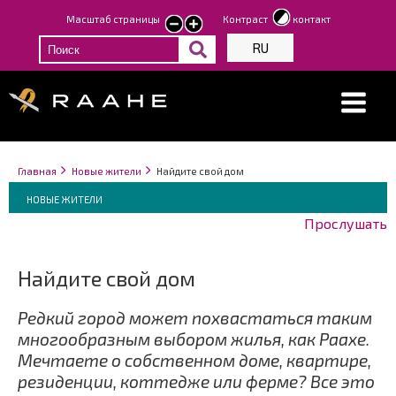
Перейти
Масштаб страницы
Контраст
контакт
smaller
larger
к
text
text
RU
основному
содержанию
Строка
You
Главная
Новые жители
Найдите свой дом
навигации
Breadcrumbs
are
You
НОВЫЕ ЖИТЕЛИ
here:
are
Прослушать
here:
Найдите свой дом
Редкий город может похвастаться таким
многообразным выбором жилья, как Раахе.
Мечтаете о собственном доме, квартире,
резиденции, коттедже или ферме? Все это