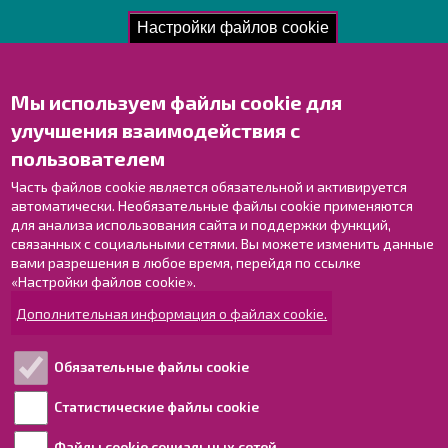
Рег. номер: 1791817-6
Настройки файлов cookie
Мы используем файлы cookie для
Свяжитесь с нами!
улучшения взаимодействия с
Оставьте отзыв
пользователем
Объекты
Контактные данные персонала
Часть файлов cookie является обязательной и активируется
автоматически. Необязательные файлы cookie применяются
Карта с указателями
для анализа использования сайта и поддержки функций,
связанных с социальными сетями. Вы можете изменить данные
Раахе в Facebook
вами разрешения в любое время, перейдя по ссылке
Раахе в Instagram
«Настройки файлов cookie».
Раахе в LinkedIn
Дополнительная информация о файлах cookie.
Раахе в YouTube
Обязательные файлы cookie
Ознакомьтесь!
Статистические файлы cookie
Файлы cookie социальных сетей
Обработка персональных данных