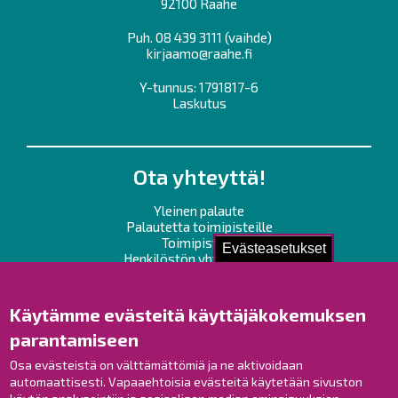
92100 Raahe
Puh.
08 439 3111
(vaihde)
kirjaamo@raahe.fi
Y-tunnus: 1791817-6
Laskutus
Ota yhteyttä!
Yleinen palaute
Palautetta toimipisteille
Toimipisteet
Evästeasetukset
Henkilöstön yhteystiedot
Opaskartta
Käytämme evästeitä käyttäjäkokemuksen
Raahe Facebookissa
parantamiseen
Raahe Instagramissa
Osa evästeistä on välttämättömiä ja ne aktivoidaan
Raahe LinkedInissä
automaattisesti. Vapaaehtoisia evästeitä käytetään sivuston
Raahe YouTubessa