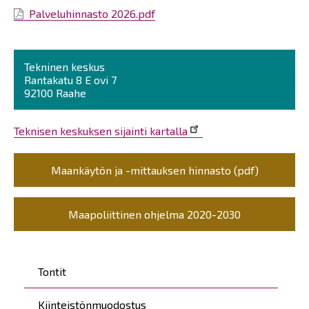
Palveluhinnasto 2026.pdf
Tekninen keskus
Rantakatu 8 E ovi 7
92100 Raahe
Teknisen keskuksen sijainti kartalla
Maankäytön ja -mittauksen hinnasto (pdf)
Maapoliittinen ohjelma 2020-2030
Päävalikko
Tontit
Kiinteistönmuodostus