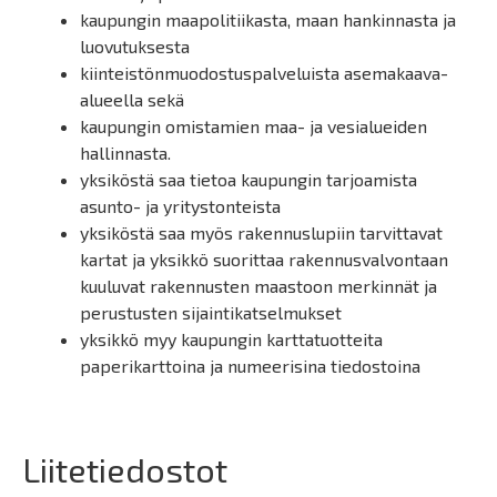
kaupungin maapolitiikasta, maan hankinnasta ja
luovutuksesta
kiinteistönmuodostuspalveluista asemakaava-
alueella sekä
kaupungin omistamien maa- ja vesialueiden
hallinnasta.
yksiköstä saa tietoa kaupungin tarjoamista
asunto- ja yritystonteista
yksiköstä saa myös rakennuslupiin tarvittavat
kartat ja yksikkö suorittaa rakennusvalvontaan
kuuluvat rakennusten maastoon merkinnät ja
perustusten sijaintikatselmukset
yksikkö myy kaupungin karttatuotteita
paperikarttoina ja numeerisina tiedostoina
Liitetiedostot