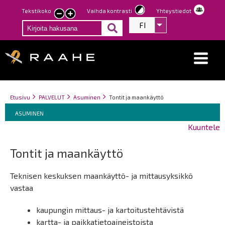
Hyppää
Tekstikoko
Vaihda kontrasti
Yhteystiedot
Pienennä
Suurenna
pääsisältöön
FI
Listaa lisätoiminno
tekstin
tekstin
kokoa
kokoa
Breadcrumbs
You
Etusivu
PALVELUT
Asuminen
Tontit ja maankäyttö
Breadcrumbs
are
You
ASUMINEN
here:
are
Kuuntele
here:
Tontit ja maankäyttö
Teknisen keskuksen maankäyttö- ja mittausyksikkö
vastaa
kaupungin mittaus- ja kartoitustehtävistä
kartta- ja paikkatietoaineistoista