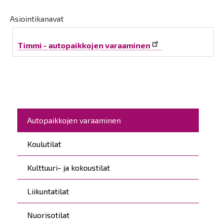
Asiointikanavat
Timmi - autopaikkojen varaaminen
Päävalikko
Autopaikkojen varaaminen
Koulutilat
Kulttuuri- ja kokoustilat
Liikuntatilat
Nuorisotilat