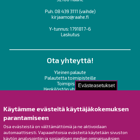
Puh.
08 439 3111
(vaihde)
kirjaamo@raahe.fi
Y-tunnus: 1791817-6
Laskutus
Ota yhteyttä!
Yleinen palaute
Palautetta toimipisteille
Toimipisteet
Evästeasetukset
Henkilöstön yhteystiedot
Opaskartta
Käytämme evästeitä käyttäjäkokemuksen
Raahe Facebookissa
parantamiseen
Raahe Instagramissa
Osa evästeistä on välttämättömiä ja ne aktivoidaan
Raahe LinkedInissä
automaattisesti. Vapaaehtoisia evästeitä käytetään sivuston
Raahe YouTubessa
käytön analysointiin ja sosiaalisen median ominaisuuksien