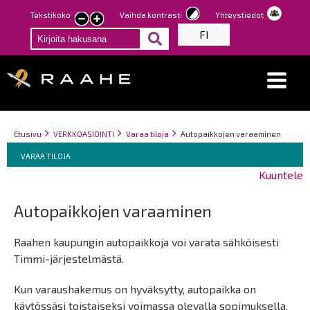
Hyppää
Tekstikoko
Vaihda kontrasti
Yhteystiedot
Pienennä
Suurenna
pääsisältöön
FI
tekstin
tekstin
kokoa
kokoa
Breadcrumbs
You
Etusivu
VERKKOASIOINTI
Varaa tiloja
Autopaikkojen varaaminen
Breadcrumbs
are
You
VARAA TILOJA
here:
are
Kuuntele
here:
Autopaikkojen varaaminen
Raahen kaupungin autopaikkoja voi varata sähköisesti
Timmi-järjestelmästä.
Kun varaushakemus on hyväksytty, autopaikka on
käytössäsi toistaiseksi voimassa olevalla sopimuksella.