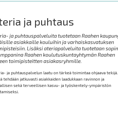
teria ja puhtaus
ria- ja puhtauspalveluita tuotetaan Raahen kaupun
äisille asiakkaille kouluihin ja varhaiskasvatuksen
mipisteisiin. Lisäksi ateriapalveluita tuotetaan sop
umppanina Raahen koulutuskuntayhtymän Raahen
een toimipisteitten asiakasryhmille.
ia- ja puhtauspalvelun laatu on tärkeä toimintaa ohjaava tekijä.
ä tehdään jatkuvasti asiakkaiden laadukkaan ravinnon ja
allisen sekä terveellisen kasvu- ja työskentely-ympäristön
ttamiseksi.