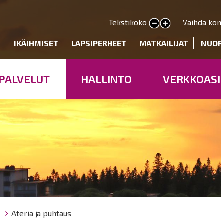
Hyppää
pääsisältöön
Tekstikoko
Vaihda kon
Pienennä tekstin kokoa
Suurenna tekstin kokoa
deryhmät
IKÄIHMISET
LAPSIPERHEET
MATKAILIJAT
NUO
PALVELUT
HALLINTO
VERKKOASI
ö
Ateria ja puhtaus