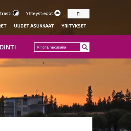
trasti
Yhteystiedot
FI
RET
UUDET ASUKKAAT
YRITYKSET
OINTI