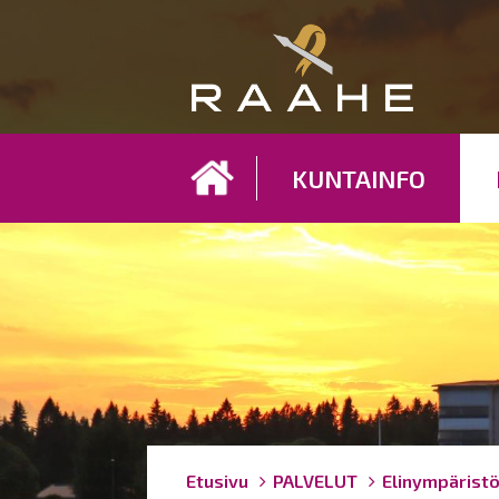
Koh
KUNTAINFO
Breadcrumbs
You
Etusivu
PALVELUT
Elinympärist