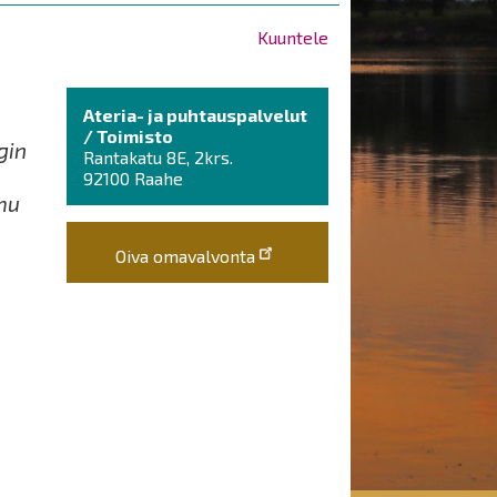
Kuuntele
Ateria- ja puhtauspalvelut
/ Toimisto
gin
Rantakatu 8E, 2krs.
92100 Raahe
imu
Oiva omavalvonta