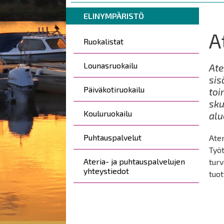
are
Breadcrumbs
You
here:
ELINYMPÄRISTÖ
are
A
Päävalikko
here:
Ruokalistat
Lounasruokailu
Ate
sis
Päiväkotiruokailu
toi
sk
Kouluruokailu
alu
Puhtauspalvelut
Ater
Työt
Ateria- ja puhtauspalvelujen
turv
yhteystiedot
tuo