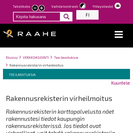
Hyppää
Tekstikoko
Vaihda kontrasti
Yhteystiedot
Pienennä
Suurenna
pääsisältöön
FI
tekstin
tekstin
kokoa
kokoa
Breadcrumbs
You
Etusivu
VERKKOASIOINTI
Tee ilmoituksia
are
Rakennusrekisterin virheilmoitus
here:
Breadcrumbs
You
TEE ILMOITUKSIA
are
Kuuntele
here:
Rakennusrekisterin virheilmoitus
Rakennusrekisterin karttapalvelusta näet
rakennustesi tiedot kaupungin
rakennusrekisterissä. Jos tiedot ovat
virheelliset, voit tehdä rakennusrekisteriin