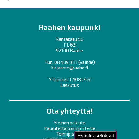
Raahen kaupunki
Rantakatu 50
PL 62
92100 Raahe
Puh.
08 439 3111
(vaihde)
kirjaamo@raahe.fi
Y-tunnus: 1791817-6
Laskutus
Ota yhteyttä!
Yleinen palaute
Palautetta toimipisteille
Toimipisteet
Evästeasetukset