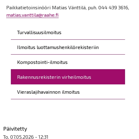
Paikkatietoinsinööri Matias Vänttilä, puh. 044 439 3616,
matias.vanttila@raahe.fi
Päävalikko
Turvallisuusilmoitus
Ilmoitus luottamushenkilörekisteriin
Kompostointi-ilmoitus
Rakennusrekisterin virheilmoitus
Vieraslajihavainnon ilmoitus
Päivitetty
To, 07.05.2026 - 12:31