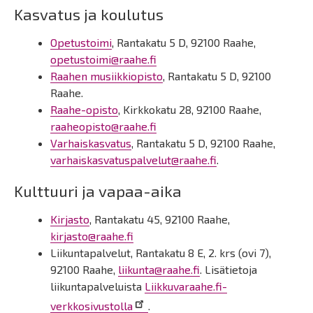
Kasvatus ja koulutus
Opetustoimi
, Rantakatu 5 D, 92100 Raahe,
opetustoimi@raahe.fi
Raahen musiikkiopisto
, Rantakatu 5 D, 92100
Raahe.
Raahe-opisto
, Kirkkokatu 28, 92100 Raahe,
raaheopisto@raahe.fi
Varhaiskasvatus
, Rantakatu 5 D, 92100 Raahe,
varhaiskasvatuspalvelut@raahe.fi
.
Kulttuuri ja vapaa-aika
Kirjasto
, Rantakatu 45, 92100 Raahe,
kirjasto@raahe.fi
Liikuntapalvelut, Rantakatu 8 E, 2. krs (ovi 7),
92100 Raahe,
liikunta@raahe.fi
. Lisätietoja
liikuntapalveluista
Liikkuvaraahe.fi-
verkkosivustolla
.