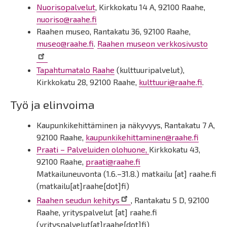
Nuorisopalvelut
, Kirkkokatu 14 A, 92100 Raahe,
nuoriso@raahe.fi
Raahen museo, Rantakatu 36, 92100 Raahe,
museo@raahe.fi
.
Raahen museon verkkosivusto
Tapahtumatalo Raahe
(kulttuuripalvelut),
Kirkkokatu 28, 92100 Raahe,
kulttuuri@raahe.fi
.
Työ ja elinvoima
Kaupunkikehittäminen ja näkyvyys, Rantakatu 7 A,
92100 Raahe,
kaupunkikehittaminen@raahe.fi
Praati – Palveluiden olohuone
,
Kirkkokatu 43,
92100 Raahe,
praati@raahe.fi
Matkailuneuvonta (1.6.–31.8.)
matkailu
[at]
raahe.fi
(matkailu[at]raahe[dot]fi)
Raahen seudun kehitys
, Rantakatu 5 D, 92100
Raahe,
yrityspalvelut
[at]
raahe.fi
(yrityspalvelut[at]raahe[dot]fi)