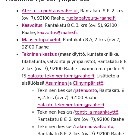
Ateria- ja puhtauspalvelut
, Rantakatu 8 E, 2. krs
(ovi 7), 92100 Raahe,
ruokapalvelut@raahe.fi
Kaavoitus
, Rantakatu 8 C, 3. krs (ovi 5), 92100
Raahe,
kaavoitus@raahe.fi
.
Maaseutupalvelut
, Rantakatu 8 A, 2. krs (ovi 7),
92100 Raahe
Tekninen keskus
(maankäyttö, kuntatekniikka,
tilahallinta, valvonta ja ympäristö), Rantakatu 8 E,
2. krs (ovi 7), 92100 Raahe , avoinna ma-pe klo 9-
15
palaute.tekninentoimi@raahe.fi
. Lisätietoja
sisällöissä
Asuminen
ja
Elinympäristö
.
Tekninen keskus/
jätehuolto
, Rantakatu 8
E, 2. krs (ovi 7), 92100 Raahe,
palaute.tekninentoimi@raahe.fi
Tekninen keskus/
tontit ja maankäyttö
,
Rantakatu 8 E, 2. krs (ovi 7), 92100 Raahe
Tekninen keskus/
rakennusvalvonta
,
Rantakatu 8 E, 2. krs (ovi 7), 92100 Raahe