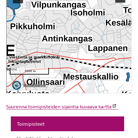
Suurenna toimipisteiden sijaintia kuvaava kartta
Päävalikko
Toimipisteet