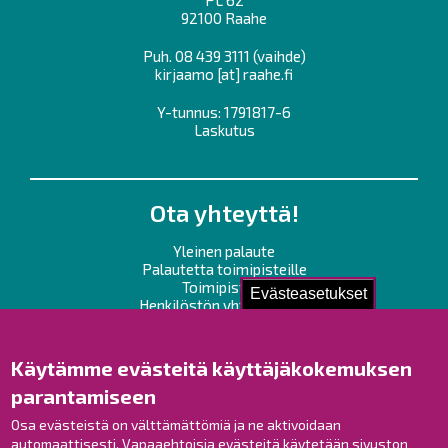
PL 62
92100 Raahe
Puh.
08 439 3111
(vaihde)
kirjaamo
[at]
raahe.fi
Y-tunnus: 1791817-6
Laskutus
Ota yhteyttä!
Yleinen palaute
Palautetta toimipisteille
Toimipisteet
Evästeasetukset
Henkilöstön yhteystiedot
Opaskartta
Käytämme evästeitä käyttäjäkokemuksen
Raahe Facebookissa
parantamiseen
Raahe Instagramissa
Osa evästeistä on välttämättömiä ja ne aktivoidaan
Raahe LinkedInissä
automaattisesti. Vapaaehtoisia evästeitä käytetään sivuston