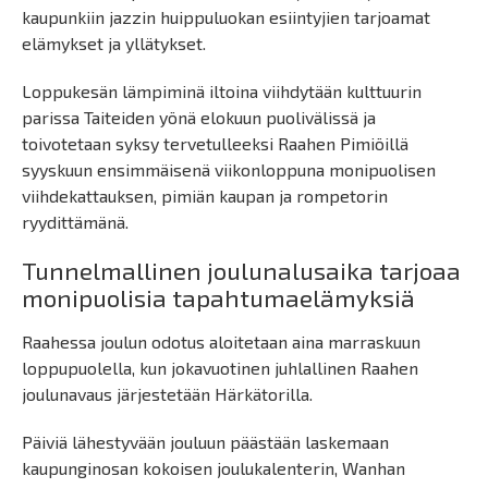
kaupunkiin jazzin huippuluokan esiintyjien tarjoamat
elämykset ja yllätykset.
Loppukesän lämpiminä iltoina viihdytään kulttuurin
parissa Taiteiden yönä elokuun puolivälissä ja
toivotetaan syksy tervetulleeksi Raahen Pimiöillä
syyskuun ensimmäisenä viikonloppuna monipuolisen
viihdekattauksen, pimiän kaupan ja rompetorin
ryydittämänä.
Tunnelmallinen joulunalusaika tarjoaa
monipuolisia tapahtumaelämyksiä
Raahessa joulun odotus aloitetaan aina marraskuun
loppupuolella, kun jokavuotinen juhlallinen Raahen
joulunavaus järjestetään Härkätorilla.
Päiviä lähestyvään jouluun päästään laskemaan
kaupunginosan kokoisen joulukalenterin, Wanhan