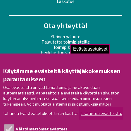
Laskutus
Ota yhteyttä!
Yleinen palaute
Palautetta toimipisteille
Toimipisteet
Evästeasetukset
Henkilöstön yhteystiedot
Opaskartta
Käytämme evästeitä käyttäjäkokemuksen
Raahe Facebookissa
parantamiseen
Raahe Instagramissa
Osa evästeistä on välttämättömiä ja ne aktivoidaan
Raahe LinkedInissä
automaattisesti. Vapaaehtoisia evästeitä käytetään sivuston
Raahe YouTubessa
käytön analysointiin ja sosiaalisen median ominaisuuksien
tukemiseen. Voit muokata antamiasi suostumuksia milloin
tahansa Evästeasetukset-linkin kautta.
Lisätietoa evästeistä.
Tutustu!
Välttämättömät evästeet