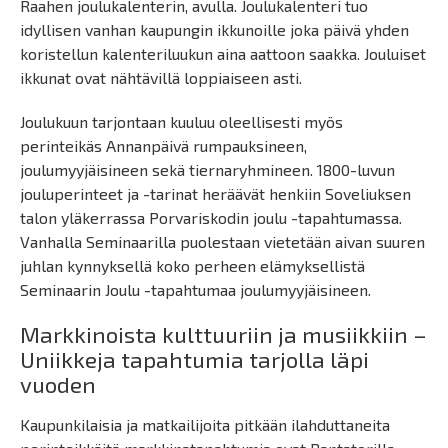
Raahen joulukalenterin, avulla. Joulukalenteri tuo
idyllisen vanhan kaupungin ikkunoille joka päivä yhden
koristellun kalenteriluukun aina aattoon saakka. Jouluiset
ikkunat ovat nähtävillä loppiaiseen asti.
Joulukuun tarjontaan kuuluu oleellisesti myös
perinteikäs Annanpäivä rumpauksineen,
joulumyyjäisineen sekä tiernaryhmineen. 1800-luvun
jouluperinteet ja -tarinat heräävät henkiin Soveliuksen
talon yläkerrassa Porvariskodin joulu -tapahtumassa.
Vanhalla Seminaarilla puolestaan vietetään aivan suuren
juhlan kynnyksellä koko perheen elämyksellistä
Seminaarin Joulu -tapahtumaa joulumyyjäisineen.
Markkinoista kulttuuriin ja musiikkiin –
Uniikkeja tapahtumia tarjolla läpi
vuoden
Kaupunkilaisia ja matkailijoita pitkään ilahduttaneita