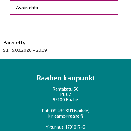
Avoin data
Päivitetty
Su, 15.03.2026 - 20:39
Raahen kaupunki
Rantakatu 50
PL 62
92100 Raahe
Puh.
08 439 3111
(vaihde)
kirjaamo@raahe.fi
Y-tunnus: 1791817-6