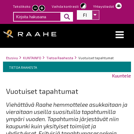
Hyppää
Tekstikoko
Vaihda kontrasti
Yhteystiedot
Pienennä
Suurenna
pääsisältöön
FI
Listaa lisätoiminno
tekstin
tekstin
kokoa
kokoa
Breadcrumbs
You
Etusivu
KUNTAINFO
Tietoa Raahesta
Vuotuiset tapahtumat
Breadcrumbs
are
You
TIETOA RAAHESTA
here:
are
Kuuntele
here:
Vuotuiset tapahtumat
Viehättävä Raahe hemmottelee asukkaitaan ja
vieraitaan useilla suosituilla tapahtumilla
ympäri vuoden. Tapahtumia järjestävät niin
kaupunki kuin yksityiset toimijat ja
yhdistykset. Erityisiä tapahtumasesonkeja