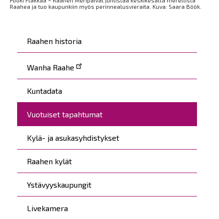
Pooki Flakkaa – Raahen Meripäivät juhlistaa keskikesällä merellistä
Raahea ja tuo kaupunkiin myös perinnealusvieraita. Kuva: Saara Böök.
Päävalikko
Raahen historia
Wanha Raahe
Kuntadata
Vuotuiset tapahtumat
Kylä- ja asukasyhdistykset
Raahen kylät
Ystävyyskaupungit
Livekamera