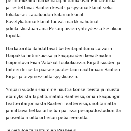
perinteikkäitä markkinatapahtumia ovat Rantatorilla
järjestettävät Raahen kevät- ja syysmarkkinat sekä
lokakuiset Lapaluodon kalamarkkinat.
Kävelykatumarkkinat tuovat markkinahulinat
ydinkeskustaan aina Pekanpäivien yhteydessä kesäkuun
lopulla.
Härkätorilla ilahduttavat lastentapahtuma Laivurin
Haipakka helmikuussa ja kauppiaiden kevätkauden
huipentava Fiian Valakiat toukokuussa. Kirjallisuuden ja
taiteen kirjosta pääsee puolestaan nauttimaan Raahen
Kirja- ja levymessuilla syyskuussa.
Ympäri vuoden saamme nauttia konserteista ja muista
elämyksistä Tapahtumatalo Raahessa, oman kaupungin
teatteritarjonnasta Raahen Teatterissa, unohtamatta
jännittäviä hetkiä urheilun parissa pesäpallostadionilla
ja useilla muilla urheilun peliareenoilla.
Tervetuloa tapahtumien Raaheen!