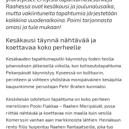
Raahessa ovat kesäkausi ja joulunalusaika,
mutta vakiintuneita tapahtumia järjestetään
kaikkina vuodenaikoina. Poimi tarjonnasta
omasi ja tule mukaan!
Kesäkausi täynnä nähtävää ja
koettavaa koko perheelle
Kesäkauden tapahtumaputki käynnistyy toden teolla
juhannuksen jälkeisellä viikolla, kun kotiseututapahtuma
Pekanpäivät käynnistyy. Kyseessä on kulttuurin,
perinteen ja viihteen yhdistävä monipäiväinen kesäjuhla
kaupunkimme perustajan Pehr Brahen kunniaksi.
Keskikesän odotetuin tapahtuma on koko perheen
merellinen Pooki Flakkaa – Raahen Meripäivät, jossa
riittää nähtävää ja koettavaa niin maalla kuin vesillä
Komerssin vanhan ajan markkinoista lähtien. Heinäkuun
rento fiilis huipentuu Raahen Rantajatseille, joka tuo