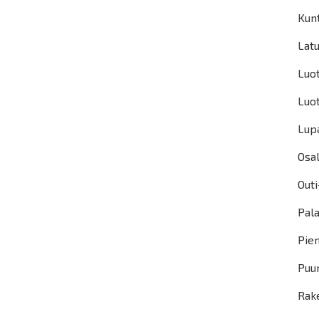
Kun
Latu
Luo
Luo
Lupa
Osal
Outi
Pal
Pie
Puu
Rake