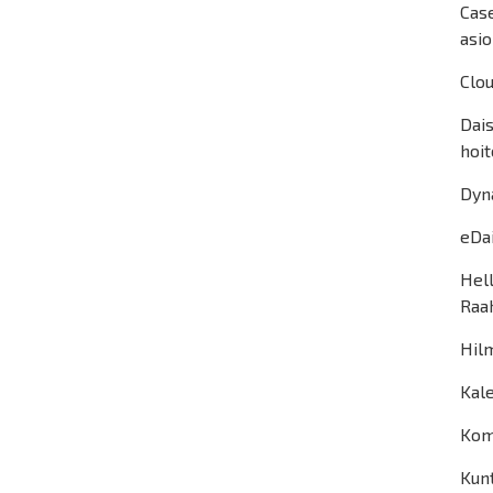
Cas
asio
Clou
Dais
hoit
Dyn
eDai
Hell
Raah
Hilm
Kal
Kom
Kunt