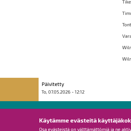
Tike
Timm
Tont
Var
Wil
Wil
Päivitetty
To, 07.05.2026 - 12:12
Raahen kaupunki
Käytämme evästeitä käyttäjäko
Osa evästeistä on välttämättömiä ja ne akti
Rantakatu 50