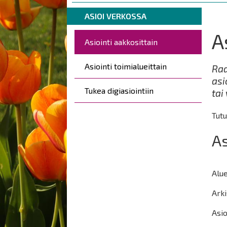
are
Breadcrumbs
You
here:
ASIOI VERKOSSA
are
A
Päävalikko
here:
Asiointi aakkosittain
Asiointi toimialueittain
Raa
asi
Tukea digiasiointiin
tai
Tutu
As
Alue
Arki
Asio