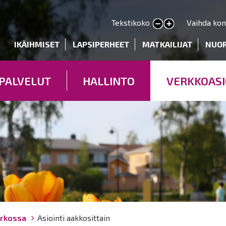
Hyppää
pääsisältöön
Tekstikoko
Vaihda kon
Pienennä tekstin kokoa
Suurenna tekstin kokoa
deryhmät
IKÄIHMISET
LAPSIPERHEET
MATKAILIJAT
NUO
PALVELUT
HALLINTO
VERKKOASI
erkossa
Asiointi aakkosittain