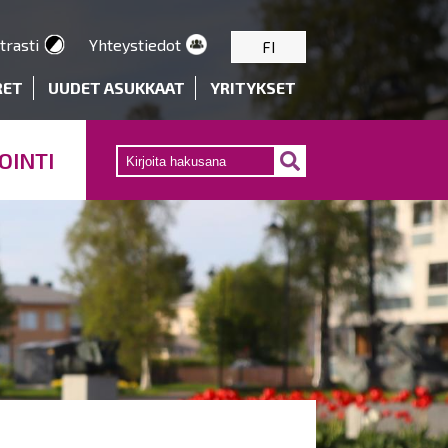
trasti
Yhteystiedot
FI
RET
UUDET ASUKKAAT
YRITYKSET
OINTI