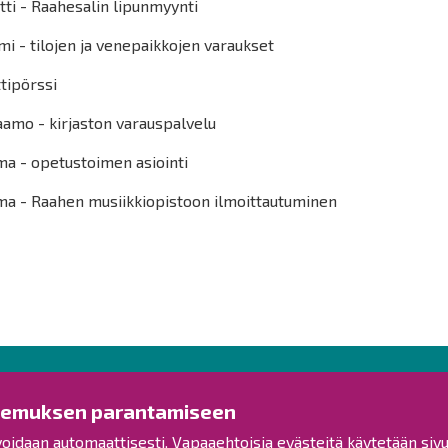
tti - Raahesalin lipunmyynti
i - tilojen ja venepaikkojen varaukset
tipörssi
aamo - kirjaston varauspalvelu
ma - opetustoimen asiointi
ma - Raahen musiikkiopistoon ilmoittautuminen
Ota yhteyttä!
Tut
kemuksen parantamiseen
voidaan automaattisesti. Vapaaehtoisia evästeitä käytetään sivu
Yleinen palaute