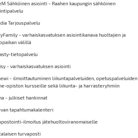
eM Sähköinen asiointi - Raahen kaupungin sähköinen
intipalvelu
dia Tarjouspalvelu
yFamily - varhaiskasvatuksen asiointikanava huoltajien ja
opaikan välillä
asty-tietopalvelu
sy - varhaiskasvatuksen asiointi
ewi - ilmoittautuminen liikuntapalveluiden, opetuspalveluiden 
e-opiston kursseille sekä liikunta- ja harrasteryhmiin
a - julkiset hankinnat
evan tapahtumakalenteri
postointi-ilmoitus jätehuoltoviranomaiselle
alaisen turvaposti