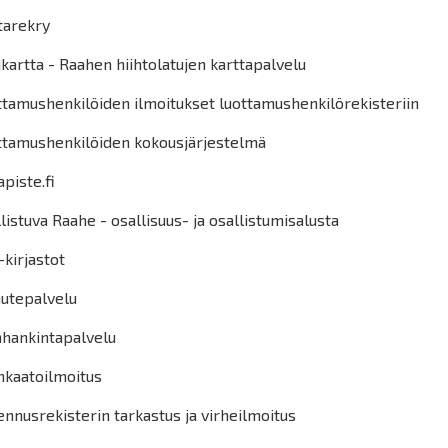
tarekry
kartta - Raahen hiihtolatujen karttapalvelu
ttamushenkilöiden ilmoitukset luottamushenkilörekisteriin
ttamushenkilöiden kokousjärjestelmä
piste.fi
listuva Raahe - osallisuus- ja osallistumisalusta
-kirjastot
autepalvelu
nhankintapalvelu
nkaatoilmoitus
nnusrekisterin tarkastus ja virheilmoitus