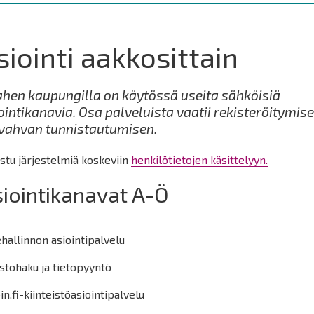
siointi aakkosittain
hen kaupungilla on käytössä useita sähköisiä
ointikanavia. Osa palveluista vaatii rekisteröitymis
 vahvan tunnistautumisen.
stu järjestelmiä koskeviin
henkilötietojen käsittelyyn.
iointikanavat A-Ö
hallinnon asiointipalvelu
stohaku ja tietopyyntö
in.fi-kiinteistöasiointipalvelu