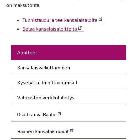
on maksutonta.
Tunnistaudu ja tee kansalaisaloite
Selaa kansalaisaloitteita
Päävalikko
Aloitteet
Kansalaisvaikuttaminen
Kyselyt ja ilmoittautumiset
Valtuuston verkkolähetys
Osallistuva Raahe
Raahen kansalaisraadit