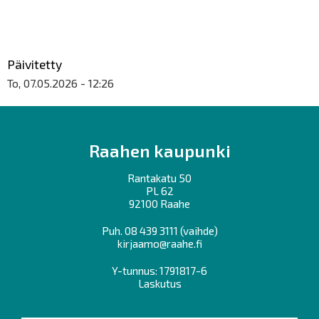
Päivitetty
To, 07.05.2026 - 12:26
Raahen kaupunki
Rantakatu 50
PL 62
92100 Raahe
Puh.
08 439 3111
(vaihde)
kirjaamo@raahe.fi
Y-tunnus: 1791817-6
Laskutus