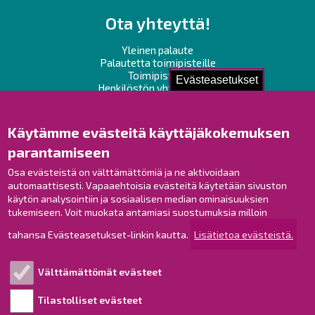
Ota yhteyttä!
Yleinen palaute
Palautetta toimipisteille
Toimipisteet
Evästeasetukset
Henkilöstön yhteystiedot
Opaskartta
Käytämme evästeitä käyttäjäkokemuksen
Raahe Facebookissa
parantamiseen
Raahe Instagramissa
Osa evästeistä on välttämättömiä ja ne aktivoidaan
Raahe LinkedInissä
automaattisesti. Vapaaehtoisia evästeitä käytetään sivuston
Raahe YouTubessa
käytön analysointiin ja sosiaalisen median ominaisuuksien
tukemiseen. Voit muokata antamiasi suostumuksia milloin
tahansa Evästeasetukset-linkin kautta.
Lisätietoa evästeistä.
Tutustu!
Välttämättömät evästeet
Esityslistat ja pöytäkirjat
Viranhaltijapäätökset
Tilastolliset evästeet