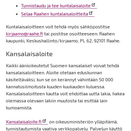
Tunnistaudu ja tee kuntalaisaloite
Selaa Raahen kuntalaisaloitteita
Kuntalaisaloitteen voit tehdä myös sähköpostitse
kirjaamo@raahe.fi
tai postitse osoitteeseen: Raahen
kaupunki, Keskushallinto/kirjaamo, PL 62, 92101 Raahe.
Kansalaisaloite
Kaikki äänioikeutetut Suomen kansalaiset voivat tehdä
kansalaisaloitteen. Aloite otetaan eduskunnan
käsiteltäväksi, kun se on kerännyt vähintään 50 000
kannatusilmoitusta kuuden kuukauden kuluessa.
Kansalaisaloitteen kautta voit ehdottaa uutta lakia, hakea
olemassa olevaan lakiin muutosta tai esittää lain
kumoamista.
Kansalaisaloite.fi
on oikeusministeriön ylläpitämä,
tunnistautumista vaativa verkkopalvelu. Palvelun käyttö