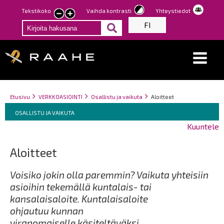
Hyppää
Tekstikoko
Vaihda kontrasti
Yhteystiedot
Pienennä
Suurenna
pääsisältöön
FI
tekstin
tekstin
kokoa
kokoa
Breadcrumbs
You
Etusivu
VERKKOASIOINTI
Osallistu ja vaikuta
Aloitteet
Breadcrumbs
are
You
OSALLISTU JA VAIKUTA
here:
are
Kuuntele
here:
Aloitteet
Voisiko jokin olla paremmin? Vaikuta yhteisiin
asioihin tekemällä kuntalais- tai
kansalaisaloite. Kuntalaisaloite
ohjautuu kunnan
viranomaiselle käsiteltäväksi