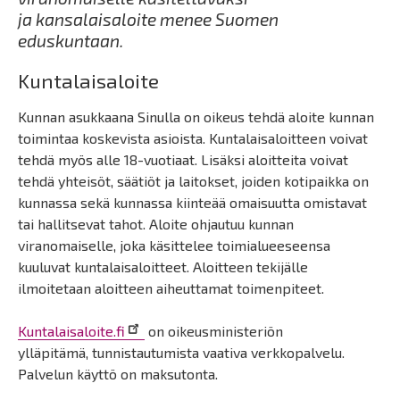
ja kansalaisaloite menee Suomen
eduskuntaan.
Kuntalaisaloite
Kunnan asukkaana Sinulla on oikeus tehdä aloite kunnan
toimintaa koskevista asioista. Kuntalaisaloitteen voivat
tehdä myös alle 18-vuotiaat. Lisäksi aloitteita voivat
tehdä yhteisöt, säätiöt ja laitokset, joiden kotipaikka on
kunnassa sekä kunnassa kiinteää omaisuutta omistavat
tai hallitsevat tahot. Aloite ohjautuu kunnan
viranomaiselle, joka käsittelee toimialueeseensa
kuuluvat kuntalaisaloitteet. Aloitteen tekijälle
ilmoitetaan aloitteen aiheuttamat toimenpiteet.
Kuntalaisaloite.fi
on oikeusministeriön
ylläpitämä, tunnistautumista vaativa verkkopalvelu.
Palvelun käyttö on maksutonta.