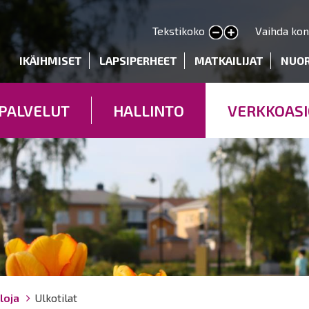
Hyppää
pääsisältöön
Tekstikoko
Vaihda kon
Pienennä tekstin kokoa
Suurenna tekstin kokoa
deryhmät
IKÄIHMISET
LAPSIPERHEET
MATKAILIJAT
NUO
PALVELUT
HALLINTO
VERKKOASI
loja
Ulkotilat