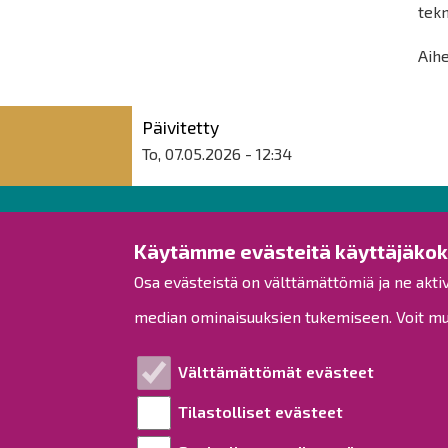
tek
Aih
Päivitetty
To, 07.05.2026 - 12:34
Raahen kaupunki
Käytämme evästeitä käyttäjäko
Osa evästeistä on välttämättömiä ja ne akti
Rantakatu 50
PL 62
median ominaisuuksien tukemiseen. Voit muo
92100 Raahe
Puh.
08 439 3111
(vaihde)
Välttämättömät evästeet
kirjaamo
[at]
raahe.fi
Tilastolliset evästeet
Y-tunnus: 1791817-6
Laskutus