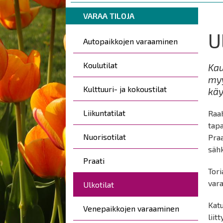
are
Breadcrumbs
You
here:
VARAA TILOJA
are
U
Päävalikko
here:
Autopaikkojen varaaminen
Koulutilat
Kau
myy
Kulttuuri- ja kokoustilat
käy
Liikuntatilat
Raah
tap
Nuorisotilat
Praa
säh
Praati
Tori
vara
Ulkotilat
Kat
Venepaikkojen varaaminen
liit