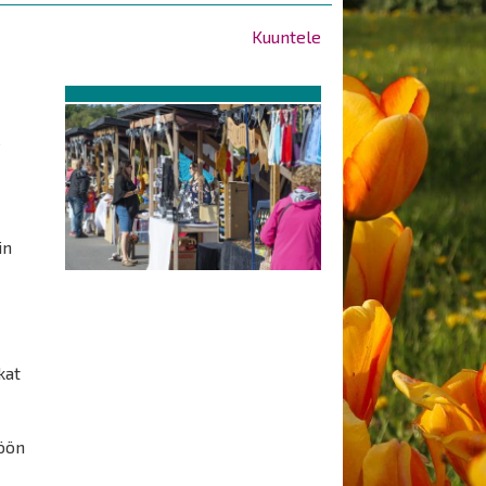
Kuuntele
ä
in
kat
töön