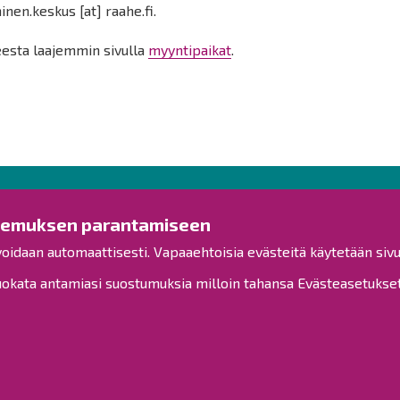
ninen.keskus
[at]
raahe.fi
.
eesta laajemmin sivulla
myyntipaikat
.
Ota yhteyttä!
Tut
kemuksen parantamiseen
voidaan automaattisesti. Vapaaehtoisia evästeitä käytetään sivu
Yleinen palaute
Esitysl
Palautetta toimipisteille
kata antamiasi suostumuksia milloin tahansa Evästeasetukset-
Viranh
Toimipisteet
Henkilöstön yhteystiedot
Kuulut
Opaskartta
Henkil
Saavu
Raahe Facebookissa
Raahe Instagramissa
Sivuka