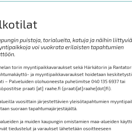
lkotilat
pungin puistoja, torialueita, katuja ja näihin liittyvi
ntipaikkoja voi vuokrata erilaisten tapahtumien
ttöön.
elan torin myyntipaikkavaraukset sekä Härkätorin ja Rantator
ahtumakäyttö- ja myyntipaikkavaraukset hoidetaan keskitetysti
ti – Palveluiden olohuoneesta puhelimitse 040 135 6937 tai
köpostitse
praati
[at]
raahe.fi
(praati[at]raahe[dot]fi)
.
alueilla vuosittain järjestettävien yleisötapahtumien myyntipai
taan suoraan tapahtumajärjestäjältä.
ualueiden ja muiden kaupungin omistamien maa-alueiden käyt
tyvät tiedustelut ja varaukset lähetetään osoitteeseen