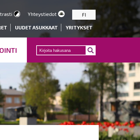
trasti
Yhteystiedot
FI
RET
UUDET ASUKKAAT
YRITYKSET
OINTI