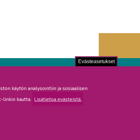
Evästeasetukset
ustu!
ston käytön analysointiin ja sosiaalisen
istat ja pöytäkirjat
linkin kautta.
Lisätietoa evästeistä.
altijapäätökset
ukset
ötietojen käsittely
tettavuusseloste
rtta