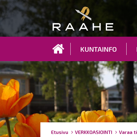
Koh
KUNTAINFO
Breadcrumbs
You
Etusivu
VERKKOASIOINTI
Varaa ti