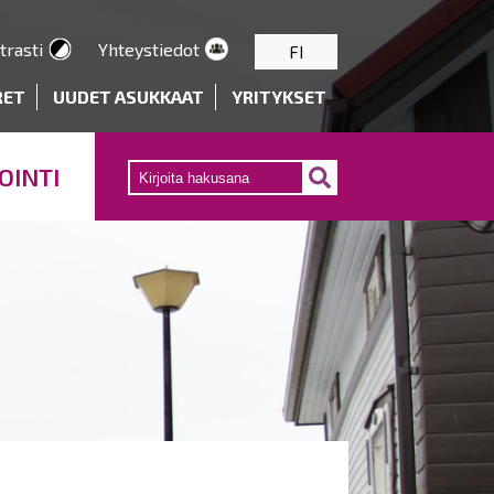
trasti
Yhteystiedot
FI
RET
UUDET ASUKKAAT
YRITYKSET
OINTI