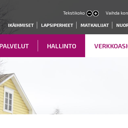
Hyppää
pääsisältöön
Tekstikoko
Vaihda kon
Pienennä tekstin kokoa
Suurenna tekstin kokoa
deryhmät
IKÄIHMISET
LAPSIPERHEET
MATKAILIJAT
NUO
PALVELUT
HALLINTO
VERKKOASI