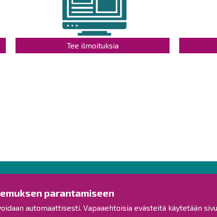
Tee ilmoituksia
Ota yhteyttä!
Tut
kemuksen parantamiseen
voidaan automaattisesti. Vapaaehtoisia evästeitä käytetään sivu
Yleinen palaute
Esitysl