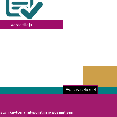
Varaa tiloja
Evästeasetukset
ustu!
ston käytön analysointiin ja sosiaalisen
istat ja pöytäkirjat