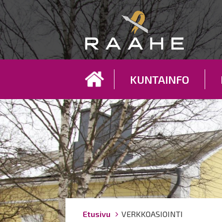
Koh
KUNTAINFO
Breadcrumbs
You
Etusivu
VERKKOASIOINTI