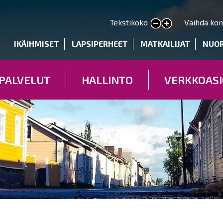
Hyppää
pääsisältöön
Tekstikoko
Vaihda kon
Pienennä tekstin kokoa
Suurenna tekstin kokoa
deryhmät
IKÄIHMISET
LAPSIPERHEET
MATKAILIJAT
NUO
PALVELUT
HALLINTO
VERKKOASI