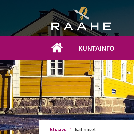
Koh
KUNTAINFO
Breadcrumbs
You
Etusivu
Ikäihmiset