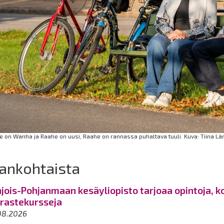
 on Wanha ja Raahe on uusi, Raahe on rannassa puhaltava tuuli. Kuva: Tiina L
ankohtaista
jois-Pohjanmaan kesäyliopisto tarjoaa opintoja, ko
rastekursseja
08.2026