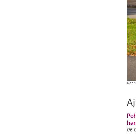
Raahe
Aj
Poh
har
06.