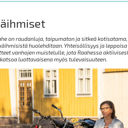
käihmiset
he on raudanluja, taipumaton ja sitkeä kotisatama, 
ikäihmisistä huolehditaan. Yhteisöllisyys ja leppoisa
tteet vanhojen muistelulle, jota Raahessa aktiivise
 katsoa luottavaisena myös tulevaisuuteen.