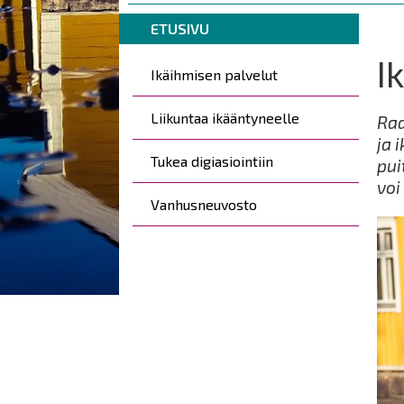
are
Breadcrumbs
You
here:
ETUSIVU
are
I
Kohderyhmät
here:
Ikäihmisen palvelut
Liikuntaa ikääntyneelle
Raa
ja 
Tukea digiasiointiin
pui
voi
Vanhusneuvosto