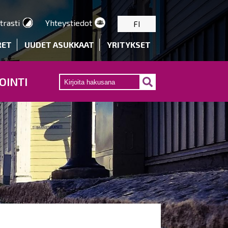
trasti
Yhteystiedot
FI
RET
UUDET ASUKKAAT
YRITYKSET
OINTI