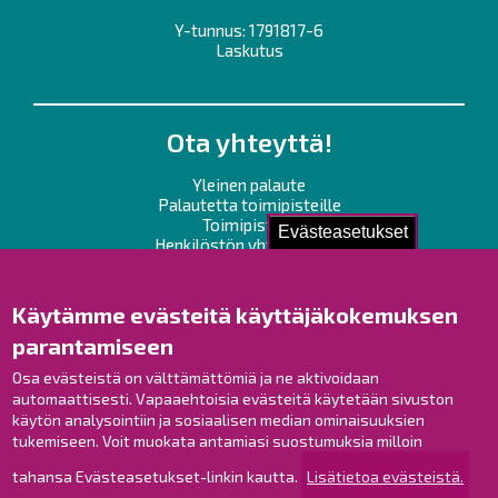
Y-tunnus: 1791817-6
Laskutus
Ota yhteyttä!
Yleinen palaute
Palautetta toimipisteille
Toimipisteet
Evästeasetukset
Henkilöstön yhteystiedot
Opaskartta
Käytämme evästeitä käyttäjäkokemuksen
Raahe Facebookissa
parantamiseen
Raahe Instagramissa
Raahe LinkedInissä
Osa evästeistä on välttämättömiä ja ne aktivoidaan
automaattisesti. Vapaaehtoisia evästeitä käytetään sivuston
Raahe YouTubessa
käytön analysointiin ja sosiaalisen median ominaisuuksien
tukemiseen. Voit muokata antamiasi suostumuksia milloin
tahansa Evästeasetukset-linkin kautta.
Lisätietoa evästeistä.
Tutustu!