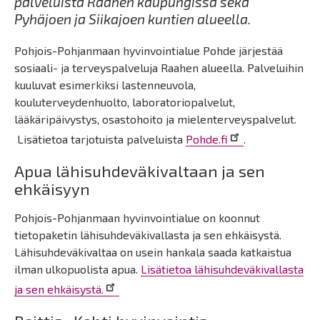
palveluista Raahen kaupungissa sekä
Pyhäjoen ja Siikajoen kuntien alueella.
Pohjois-Pohjanmaan hyvinvointialue Pohde järjestää
sosiaali- ja terveyspalveluja Raahen alueella. Palveluihin
kuuluvat esimerkiksi lastenneuvola,
kouluterveydenhuolto, laboratoriopalvelut,
lääkäripäivystys, osastohoito ja mielenterveyspalvelut.
Lisätietoa tarjotuista palveluista
Pohde.fi
.
Apua lähisuhdeväkivaltaan ja sen
ehkäisyyn
Pohjois-Pohjanmaan hyvinvointialue on koonnut
tietopaketin lähisuhdeväkivallasta ja sen ehkäisystä.
Lähisuhdeväkivaltaa on usein hankala saada katkaistua
ilman ulkopuolista apua.
Lisätietoa lähisuhdeväkivallasta
ja sen ehkäisystä.