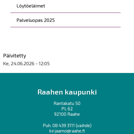
Löytöeläimet
Palveluopas 2025
Päivitetty
Ke, 24.06.2026 - 12:05
Raahen kaupunki
Rantakatu 50
PL 62
92100 Raahe
Puh.
08 439 3111
(vaihde)
kirjaamo@raahe.fi