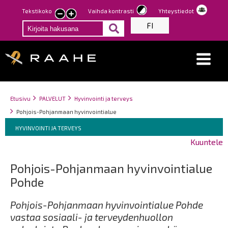
Hyppää
Tekstikoko
Vaihda kontrasti
Yhteystiedot
Pienennä
Suurenna
pääsisältöön
FI
tekstin
tekstin
kokoa
kokoa
Breadcrumbs
You
Etusivu
PALVELUT
Hyvinvointi ja terveys
are
Pohjois-Pohjanmaan hyvinvointialue
here:
Breadcrumbs
You
HYVINVOINTI JA TERVEYS
are
Kuuntele
here:
Pohjois-Pohjanmaan hyvinvointialue
Pohde
Pohjois-Pohjanmaan hyvinvointialue Pohde
vastaa sosiaali- ja terveydenhuollon