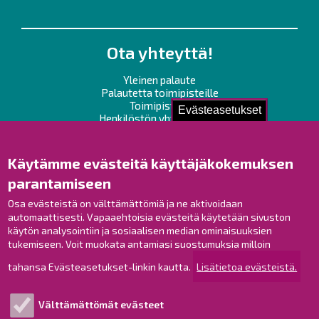
Ota yhteyttä!
Yleinen palaute
Palautetta toimipisteille
Toimipisteet
Evästeasetukset
Henkilöstön yhteystiedot
Opaskartta
Käytämme evästeitä käyttäjäkokemuksen
Raahe Facebookissa
parantamiseen
Raahe Instagramissa
Osa evästeistä on välttämättömiä ja ne aktivoidaan
Raahe LinkedInissä
automaattisesti. Vapaaehtoisia evästeitä käytetään sivuston
Raahe YouTubessa
käytön analysointiin ja sosiaalisen median ominaisuuksien
tukemiseen. Voit muokata antamiasi suostumuksia milloin
tahansa Evästeasetukset-linkin kautta.
Lisätietoa evästeistä.
Tutustu!
Välttämättömät evästeet
Esityslistat ja pöytäkirjat