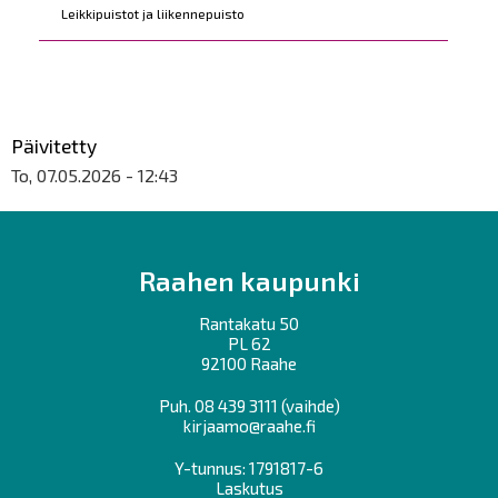
Leikkipuistot ja liikennepuisto
Päivitetty
To, 07.05.2026 - 12:43
Raahen kaupunki
Rantakatu 50
PL 62
92100 Raahe
Puh.
08 439 3111
(vaihde)
kirjaamo@raahe.fi
Y-tunnus: 1791817-6
Laskutus