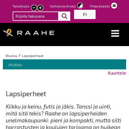
Hyppää
Tekstikoko
Vaihda kontrasti
Yhteystiedot
Pienennä
Suurenna
pääsisältöön
FI
tekstin
tekstin
kokoa
kokoa
Breadcrumbs
You
Etusivu
Lapsiperheet
Breadcrumbs
are
You
ETUSIVU
here:
are
Kuuntele
here:
Lapsiperheet
Kiikku ja keinu, futis ja jäkis. Tanssi ja uinti,
mitä sitä tekis? Raahe on lapsiperheiden
unelmakaupunki: pieni ja kompakti, mutta silti
harrastusten ja koulujen tarjoama on huikean