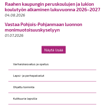
Raahen kaupungin peruskoulujen ja lukion
koulutyön alkaminen lukuvuonna 2026–2027
04.08.2026
Vastaa Pohjois-Pohjanmaan luonnon
monimuotoisuuskyselyyn
01.07.2026
Näytä lisää
Kohderyhmät
Varhaiskasvatus ja opetus
Lapsi- ja perhepalvelut
Ohjattu toiminta
Kulttuuria lapsille