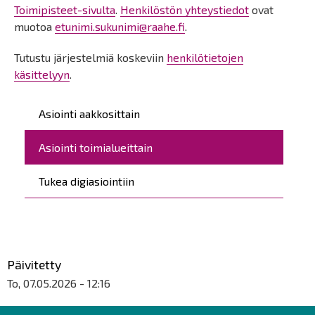
Toimipisteet-sivulta
.
Henkilöstön yhteystiedot
ovat
muotoa
etunimi.sukunimi@raahe.fi
.
Tutustu järjestelmiä koskeviin
henkilötietojen
käsittelyyn
.
Päävalikko
Asiointi aakkosittain
Asiointi toimialueittain
Tukea digiasiointiin
Päivitetty
To, 07.05.2026 - 12:16