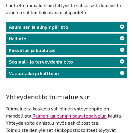
Luettelo toimialueisiin liittyvistä sähköisistä kanavista
avautuu valitun linkkisanan alapuolelle.
Asuminen ja elinympäristö
Hallinto
Kasvatus ja koulutus
Sosiaali- ja terveydenhuolto
Vapaa-aika ja kulttuuri
Yhteydenotto toimialueisiin
Toimialueita koskeva sähköinen yhteydenpito on
mahdollista
Raahen kaupungin palautepalvelun
kautta.
Yhteydenpito onnistuu myös sähköpostitse.
Toimipisteiden yleiset sähköpostiosoitteet löytyvät