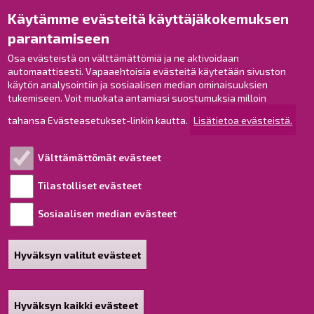
Käytämme evästeitä käyttäjäkokemuksen
Raahe Facebookissa
parantamiseen
Raahe Instagramissa
Osa evästeistä on välttämättömiä ja ne aktivoidaan
Raahe LinkedInissä
automaattisesti. Vapaaehtoisia evästeitä käytetään sivuston
Raahe YouTubessa
käytön analysointiin ja sosiaalisen median ominaisuuksien
tukemiseen. Voit muokata antamiasi suostumuksia milloin
tahansa Evästeasetukset-linkin kautta.
Lisätietoa evästeistä.
Tutustu!
Välttämättömät evästeet
Esityslistat ja pöytäkirjat
Viranhaltijapäätökset
Tilastolliset evästeet
Kuulutukset
Sosiaalisen median evästeet
Henkilötietojen käsittely
Saavutettavuusseloste
Hyväksyn valitut evästeet
Sivukartta
Tietoa sivustosta
Hyväksyn kaikki evästeet
Poista hyväksyntä