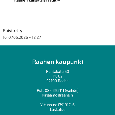
Päivitetty
To, 07.05.2026 - 12:27
Raahen kaupunki
Rantakatu 50
PL 62
92100 Raahe
Puh.
08 439 3111
(vaihde)
kirjaamo@raahe.fi
Y-tunnus: 1791817-6
Laskutus