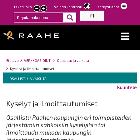
Hyppää
Tekstikoko
Vaihda kontrasti
Yhteystiedot
Pienennä
Suurenna
pääsisältöön
FI
tekstin
tekstin
kokoa
kokoa
Breadcrumbs
You
Etusivu
VERKKOASIOINTI
Osallistu ja vaikuta
are
Kyselyt ja ilmoittautumiset
here:
Breadcrumbs
You
OSALLISTU JA VAIKUTA
are
Kuuntele
here:
Kyselyt ja ilmoittautumiset
Osallistu Raahen kaupungin eri toimipisteiden
järjestämiin sähköisiin kyselyihin tai
ilmoittaudu mukaan kaupungin
järjestämiin tapahtumiin.