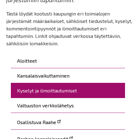
Tästä löydät kootusti kaupungin eri toimialojen
järjestämät määräaikaiset, sähköiset tiedustelut, kyselyt,
kommentointipyynnöt ja ilmoittautumiset eri
tapahtumiin. Linkit ohjautuvat verkossa täytettäviin,
sähköisiin lomakkeisiin.
Päävalikko
Aloitteet
Kansalaisvaikuttaminen
Kyselyt ja ilmoittautumiset
Valtuuston verkkolähetys
Osallistuva Raahe
Raahen kansalaisraadit