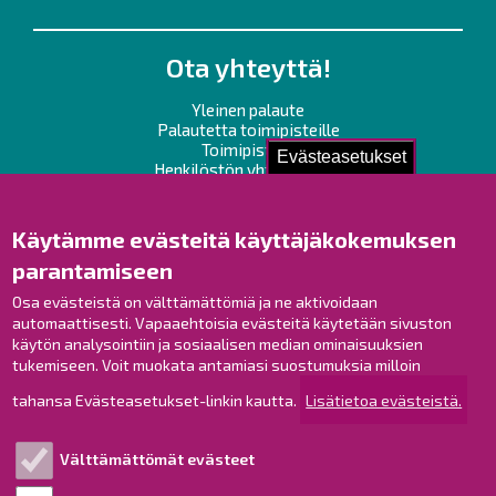
Ota yhteyttä!
Yleinen palaute
Palautetta toimipisteille
Toimipisteet
Evästeasetukset
Henkilöstön yhteystiedot
Opaskartta
Käytämme evästeitä käyttäjäkokemuksen
Raahe Facebookissa
parantamiseen
Raahe Instagramissa
Osa evästeistä on välttämättömiä ja ne aktivoidaan
Raahe LinkedInissä
automaattisesti. Vapaaehtoisia evästeitä käytetään sivuston
Raahe YouTubessa
käytön analysointiin ja sosiaalisen median ominaisuuksien
tukemiseen. Voit muokata antamiasi suostumuksia milloin
tahansa Evästeasetukset-linkin kautta.
Lisätietoa evästeistä.
Tutustu!
Välttämättömät evästeet
Esityslistat ja pöytäkirjat