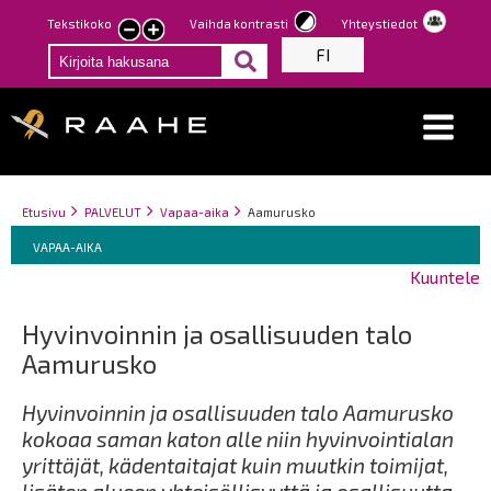
Hyppää
Tekstikoko
Vaihda kontrasti
Yhteystiedot
Pienennä
Suurenna
pääsisältöön
FI
tekstin
tekstin
kokoa
kokoa
Breadcrumbs
You
Etusivu
PALVELUT
Vapaa-aika
Aamurusko
Breadcrumbs
are
You
VAPAA-AIKA
here:
are
Kuuntele
here:
Hyvinvoinnin ja osallisuuden talo
Aamurusko
Hyvinvoinnin ja osallisuuden talo Aamurusko
kokoaa saman katon alle niin hyvinvointialan
yrittäjät, kädentaitajat kuin muutkin toimijat,