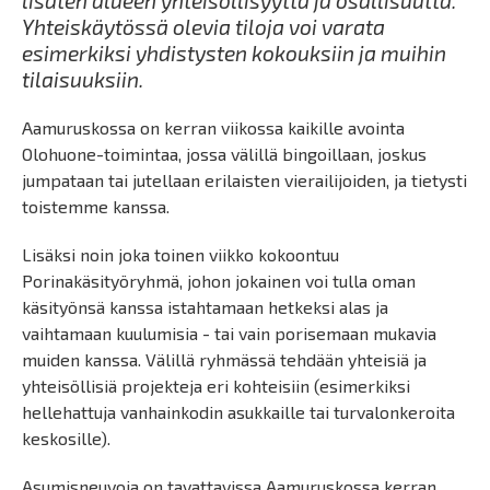
lisäten alueen yhteisöllisyyttä ja osallisuutta.
Yhteiskäytössä olevia tiloja voi varata
esimerkiksi yhdistysten kokouksiin ja muihin
tilaisuuksiin.
Aamuruskossa on kerran viikossa kaikille avointa
Olohuone-toimintaa, jossa välillä bingoillaan, joskus
jumpataan tai jutellaan erilaisten vierailijoiden, ja tietysti
toistemme kanssa.
Lisäksi noin joka toinen viikko kokoontuu
Porinakäsityöryhmä, johon jokainen voi tulla oman
käsityönsä kanssa istahtamaan hetkeksi alas ja
vaihtamaan kuulumisia - tai vain porisemaan mukavia
muiden kanssa. Välillä ryhmässä tehdään yhteisiä ja
yhteisöllisiä projekteja eri kohteisiin (esimerkiksi
hellehattuja vanhainkodin asukkaille tai turvalonkeroita
keskosille).
Asumisneuvoja on tavattavissa Aamuruskossa kerran