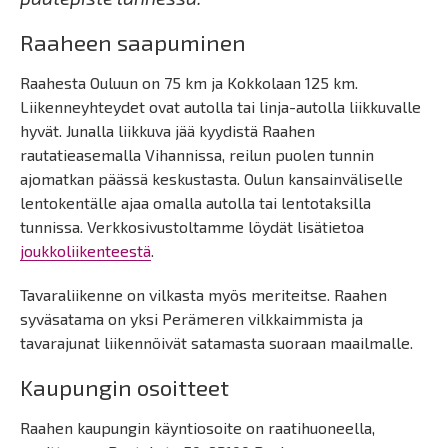
Raaheen saapuminen
Raahesta Ouluun on 75 km ja Kokkolaan 125 km.
Liikenneyhteydet ovat autolla tai linja-autolla liikkuvalle
hyvät. Junalla liikkuva jää kyydistä Raahen
rautatieasemalla Vihannissa, reilun puolen tunnin
ajomatkan päässä keskustasta. Oulun kansainväliselle
lentokentälle ajaa omalla autolla tai lentotaksilla
tunnissa. Verkkosivustoltamme löydät lisätietoa
joukkoliikenteestä
.
Tavaraliikenne on vilkasta myös meriteitse. Raahen
syväsatama on yksi Perämeren vilkkaimmista ja
tavarajunat liikennöivät satamasta suoraan maailmalle.
Kaupungin osoitteet
Raahen kaupungin käyntiosoite on raatihuoneella,