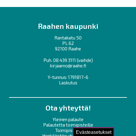
Raahen kaupunki
Rantakatu 50
PL 62
92100 Raahe
Puh.
08 439 3111
(vaihde)
kirjaamo@raahe.fi
Y-tunnus: 1791817-6
Laskutus
Ota yhteyttä!
Yleinen palaute
Palautetta toimipisteille
Toimipisteet
Evästeasetukset
Henkilöstön yhteystiedot