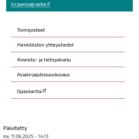
kirjaamo@raahe.fi
Päävalikko
Toimipisteet
Henkilöstön yhteystiedot
Aineisto- ja tietopalvelu
Asiakirjajulkisuuskuvaus
Opaskartta
Päivitetty
Ke, 11.06.2025 - 14:13