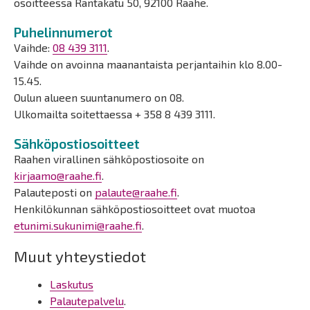
osoitteessa Rantakatu 50, 92100 Raahe.
Puhelinnumerot
Vaihde:
08 439 3111
.
Vaihde on avoinna maanantaista perjantaihin klo 8.00-
15.45.
Oulun alueen suuntanumero on 08.
Ulkomailta soitettaessa + 358 8 439 3111.
Sähköpostiosoitteet
Raahen virallinen sähköpostiosoite on
kirjaamo@raahe.fi
.
Palauteposti on
palaute@raahe.fi
.
Henkilökunnan sähköpostiosoitteet ovat muotoa
etunimi.sukunimi@raahe.fi
.
Muut yhteystiedot
Laskutus
Palautepalvelu
.