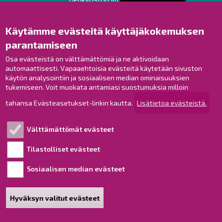
Opaskartta
Käytämme evästeitä käyttäjäkokemuksen
Raahe Facebookissa
parantamiseen
Raahe Instagramissa
Raahe LinkedInissä
Osa evästeistä on välttämättömiä ja ne aktivoidaan
automaattisesti. Vapaaehtoisia evästeitä käytetään sivuston
Raahe YouTubessa
käytön analysointiin ja sosiaalisen median ominaisuuksien
tukemiseen. Voit muokata antamiasi suostumuksia milloin
tahansa Evästeasetukset-linkin kautta.
Lisätietoa evästeistä.
Tutustu!
Välttämättömät evästeet
Esityslistat ja pöytäkirjat
Viranhaltijapäätökset
Tilastolliset evästeet
Kuulutukset
Sosiaalisen median evästeet
Henkilötietojen käsittely
Saavutettavuusseloste
Hyväksyn valitut evästeet
Sivukartta
Tietoa sivustosta