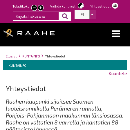
Hyppää
Tekstikoko
Vaihda kontrasti
Yhteystiedot
Pienennä
Suurenna
pääsisältöön
FI
Listaa lisätoiminno
tekstin
tekstin
kokoa
kokoa
Breadcrumbs
You
Etusivu
KUNTAINFO
Yhteystiedot
Breadcrumbs
are
You
KUNTAINFO
here:
are
Kuuntele
here:
Yhteystiedot
Raahen kaupunki sijaitsee Suomen
luoteisrannikolla Perämeren rannalla,
Pohjois-Pohjanmaan maakunnan länsiosassa.
Raahe on valtatien 8 varrella ja kantatien 88
päätepiste lännessä.