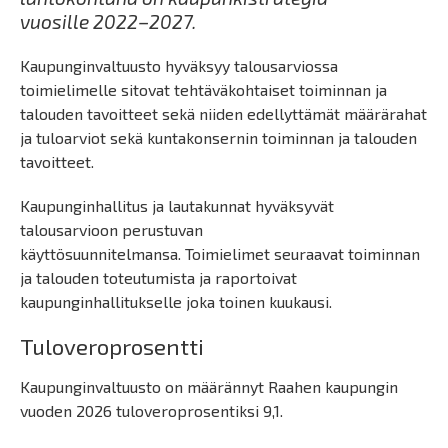
vuosille 2022–2027.
Kaupunginvaltuusto hyväksyy talousarviossa
toimielimelle sitovat tehtäväkohtaiset toiminnan ja
talouden tavoitteet sekä niiden edellyttämät määrärahat
ja tuloarviot sekä kuntakonsernin toiminnan ja talouden
tavoitteet.
Kaupunginhallitus ja lautakunnat hyväksyvät
talousarvioon perustuvan
käyttösuunnitelmansa. Toimielimet seuraavat toiminnan
ja talouden toteutumista ja raportoivat
kaupunginhallitukselle joka toinen kuukausi.
Tuloveroprosentti
Kaupunginvaltuusto on määrännyt Raahen kaupungin
vuoden 2026 tuloveroprosentiksi 9,1.