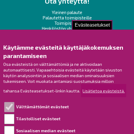
Ota yhteyttä!
Yleinen palaute
Palautetta toimipisteille
Toimipisteet
Evästeasetukset
Henkilöstön yhteystiedot
Opaskartta
Käytämme evästeitä käyttäjäkokemuksen
Raahe Facebookissa
parantamiseen
Raahe Instagramissa
Osa evästeistä on välttämättömiä ja ne aktivoidaan
Raahe LinkedInissä
automaattisesti. Vapaaehtoisia evästeitä käytetään sivuston
Raahe YouTubessa
käytön analysointiin ja sosiaalisen median ominaisuuksien
tukemiseen. Voit muokata antamiasi suostumuksia milloin
tahansa Evästeasetukset-linkin kautta.
Lisätietoa evästeistä.
Tutustu!
Välttämättömät evästeet
Esityslistat ja pöytäkirjat
Viranhaltijapäätökset
Tilastolliset evästeet
Kuulutukset
Sosiaalisen median evästeet