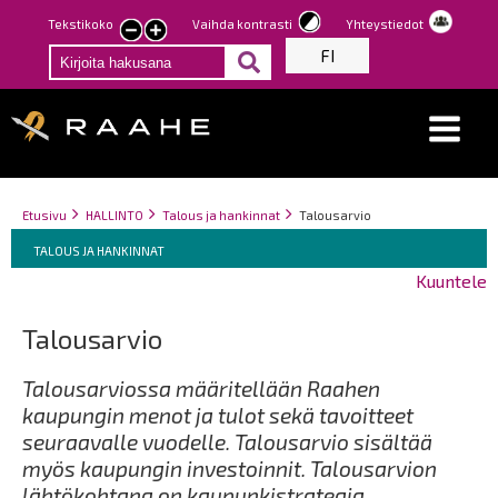
Hyppää
Tekstikoko
Vaihda kontrasti
Yhteystiedot
Pienennä
Suurenna
pääsisältöön
FI
tekstin
tekstin
kokoa
kokoa
Breadcrumbs
You
Etusivu
HALLINTO
Talous ja hankinnat
Talousarvio
Breadcrumbs
are
You
TALOUS JA HANKINNAT
here:
are
Kuuntele
here:
Talousarvio
Talousarviossa määritellään Raahen
kaupungin menot ja tulot sekä tavoitteet
seuraavalle vuodelle. Talousarvio sisältää
myös kaupungin investoinnit. Talousarvion
lähtökohtana on kaupunkistrategia