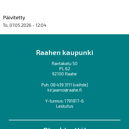
Päivitetty
To, 07.05.2026 - 12:04
Raahen kaupunki
Rantakatu 50
PL 62
92100 Raahe
Puh.
08 439 3111
(vaihde)
kirjaamo@raahe.fi
Y-tunnus: 1791817-6
Laskutus