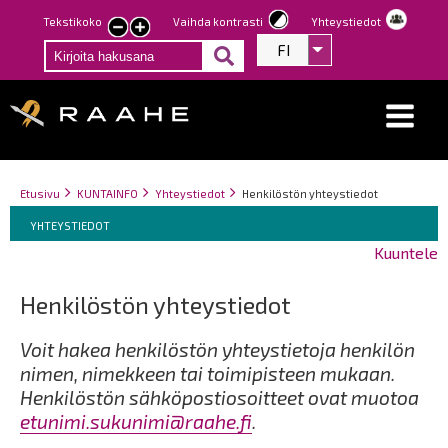
Hyppää
Tekstikoko
Vaihda kontrasti
Yhteystiedot
Pienennä
Suurenna
pääsisältöön
FI
Listaa lisätoiminno
tekstin
tekstin
kokoa
kokoa
Breadcrumbs
You
Etusivu
KUNTAINFO
Yhteystiedot
Henkilöstön yhteystiedot
Breadcrumbs
are
You
YHTEYSTIEDOT
here:
are
Kuuntele
here:
Henkilöstön yhteystiedot
Voit hakea henkilöstön yhteystietoja henkilön
nimen, nimekkeen tai toimipisteen mukaan.
Henkilöstön sähköpostiosoitteet ovat muotoa
etunimi.sukunimi@raahe.fi
.