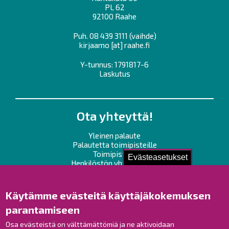
PL 62
92100 Raahe
Puh.
08 439 3111
(vaihde)
kirjaamo
[at]
raahe.fi
Y-tunnus: 1791817-6
Laskutus
Ota yhteyttä!
Yleinen palaute
Palautetta toimipisteille
Toimipisteet
Evästeasetukset
Henkilöstön yhteystiedot
Opaskartta
Käytämme evästeitä käyttäjäkokemuksen
Raahe Facebookissa
parantamiseen
Raahe Instagramissa
Osa evästeistä on välttämättömiä ja ne aktivoidaan
Raahe LinkedInissä