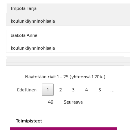
Impola Tarja
koulunkäynninohjaaja
Jaakola Anne
koulunkäynninohjaaja
Näytetään rivit 1 - 25 (yhteensä 1,204 )
Edellinen
1
2
3
4
5
…
49
Seuraava
Päävalikko
Toimipisteet