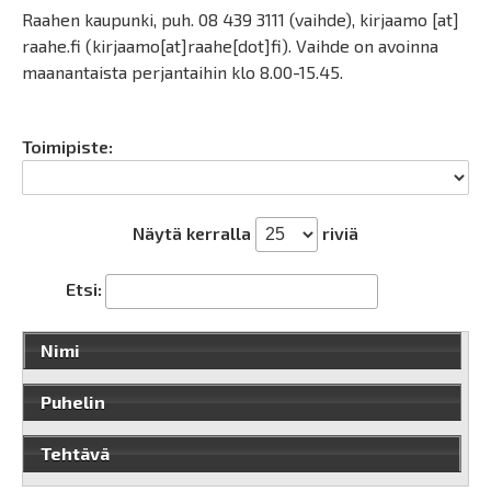
Raahen kaupunki, puh. 08 439 3111 (vaihde),
kirjaamo
[at]
raahe.fi
(
kirjaamo[at]raahe[dot]fi
)
. Vaihde on avoinna
maanantaista perjantaihin klo 8.00-15.45.
Toimipiste:
Näytä kerralla
riviä
Etsi:
Nimi
Puhelin
Tehtävä