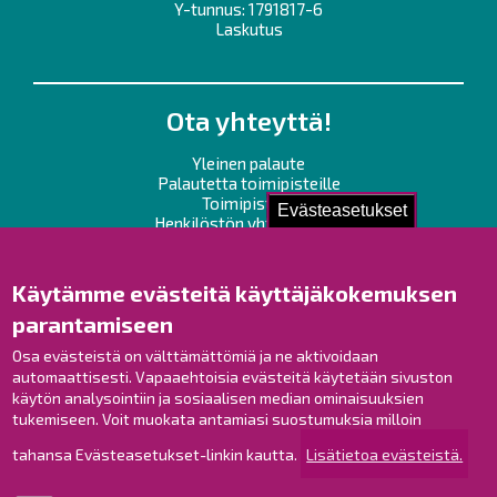
Y-tunnus: 1791817-6
Laskutus
Ota yhteyttä!
Yleinen palaute
Palautetta toimipisteille
Toimipisteet
Evästeasetukset
Henkilöstön yhteystiedot
Opaskartta
Käytämme evästeitä käyttäjäkokemuksen
Raahe Facebookissa
parantamiseen
Raahe Instagramissa
Raahe LinkedInissä
Osa evästeistä on välttämättömiä ja ne aktivoidaan
automaattisesti. Vapaaehtoisia evästeitä käytetään sivuston
Raahe YouTubessa
käytön analysointiin ja sosiaalisen median ominaisuuksien
tukemiseen. Voit muokata antamiasi suostumuksia milloin
tahansa Evästeasetukset-linkin kautta.
Lisätietoa evästeistä.
Tutustu!