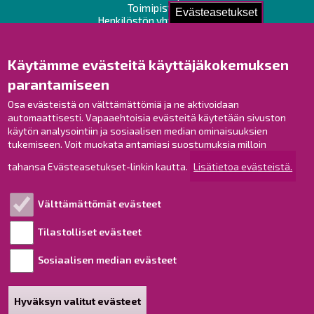
Toimipisteet
Evästeasetukset
Henkilöstön yhteystiedot
Opaskartta
Käytämme evästeitä käyttäjäkokemuksen
Raahe Facebookissa
parantamiseen
Raahe Instagramissa
Osa evästeistä on välttämättömiä ja ne aktivoidaan
Raahe LinkedInissä
automaattisesti. Vapaaehtoisia evästeitä käytetään sivuston
Raahe YouTubessa
käytön analysointiin ja sosiaalisen median ominaisuuksien
tukemiseen. Voit muokata antamiasi suostumuksia milloin
tahansa Evästeasetukset-linkin kautta.
Lisätietoa evästeistä.
Tutustu!
Välttämättömät evästeet
Esityslistat ja pöytäkirjat
Viranhaltijapäätökset
Tilastolliset evästeet
Kuulutukset
Sosiaalisen median evästeet
Henkilötietojen käsittely
Saavutettavuusseloste
Hyväksyn valitut evästeet
Sivukartta