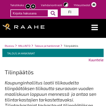
Hyppää
Tekstikoko
Vaihda kontrasti
Yhteystiedot
Pienennä
Suurenna
pääsisältöön
FI
tekstin
tekstin
kokoa
kokoa
Breadcrumbs
You
Etusivu
HALLINTO
Talous ja hankinnat
Tilinpäätös
Breadcrumbs
are
You
TALOUS JA HANKINNAT
here:
are
Kuuntele
here:
Tilinpäätös
Kaupunginhallitus laatii tilikaudelta
tilinpäätöksen tilikautta seuraavan vuoden
maaliskuun loppuun mennessä ja antaa sen
tilintarkastajien tarkastettavaksi.
Tilintarkastajat tarkastavat tilinpäätöksen