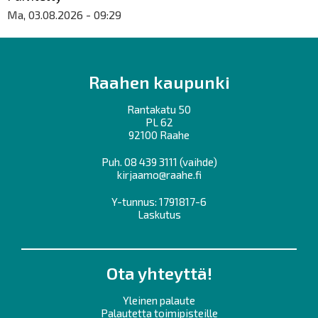
Ma, 03.08.2026 - 09:29
Raahen kaupunki
Rantakatu 50
PL 62
92100 Raahe
Puh.
08 439 3111
(vaihde)
kirjaamo@raahe.fi
Y-tunnus: 1791817-6
Laskutus
Ota yhteyttä!
Yleinen palaute
Palautetta toimipisteille