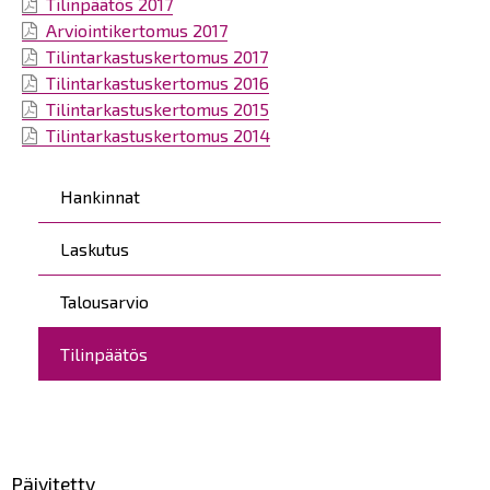
Tilinpäätös 2017
Arviointikertomus 2017
Tilintarkastuskertomus 2017
Tilintarkastuskertomus 2016
Tilintarkastuskertomus 2015
Tilintarkastuskertomus 2014
Päävalikko
Hankinnat
Laskutus
Talousarvio
Tilinpäätös
Päivitetty