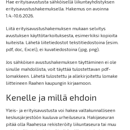
Hae erityisavustusta sähköisellä liikuntayhdistyksen
erityisavustushakemuksella. Hakemus on avoinna
1.4.-10.6.2026.
Liitä erityisavustushakemuksen mukaan selvitys
avustuksen käyttötarkoituksesta, esimerkiksi kopioita
kuiteista. Lähetä liitetiedostot tekstitiedostoina (esim.
pdf, doc, Excel), ei kuvatiedostoina (jpg, png).
Jos sähköisen avustushakemuksen täyttäminen ei ole
sinulle mahdollista, voit täyttää tulostettavan pdf-
lomakkeen. Lähetä tulostettu ja allekirjoitettu lomake
liitteineen Raahen kaupungin kirjaamoon.
Kenelle ja millä ehdoin
Yleis- ja erityisavustusta voi hakea valtakunnalliseen
keskusjärjestöön kuuluva urheiluseura. Hakijaseuran
pitää olla Raahessa rekisteröity liikuntaseura tai muu