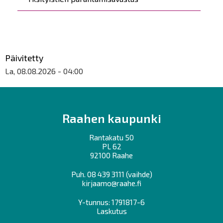
Päivitetty
La, 08.08.2026 - 04:00
Raahen kaupunki
Rantakatu 50
PL 62
92100 Raahe
Puh.
08 439 3111
(vaihde)
kirjaamo@raahe.fi
Y-tunnus: 1791817-6
Laskutus