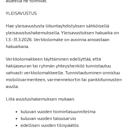
alueella ne toimivat.
YLEISAVUSTUS
Hae yleisavustusta liikuntayhdistyksen sähköisellä
yleisavustushakemuksella. Yleisavustuksen hakuaika on
1.3.-31.3.2026. Verkkolomake on avoinna ainoastaan
hakuaikana.
Verkkolomakkeen täyttäminen edellyttää, että
hakijaseuran tai ryhmän yhteyshenkilö tunnistautuu
vahvasti verkkolomakkeelle. Tunnistautuminen onnistuu
mobiilivarmenteen, varmennekortin tai pankkitunnusten
avulla.
Liitä avustushakemuksen mukaan:
kuluvan vuoden toimintasuunnitelma
kuluvan vuoden talousarvio
edellisen vuoden tilinpäätös