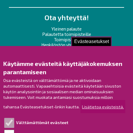
Ota yhteyttä!
Yleinen palaute
Palautetta toimipisteille
Toimipisteet
Evästeasetukset
Henkilöstön yhteystiedot
Opaskartta
Käytämme evästeitä käyttäjäkokemuksen
Raahe Facebookissa
parantamiseen
Raahe Instagramissa
Raahe LinkedInissä
Osa evästeistä on välttämättömiä ja ne aktivoidaan
automaattisesti. Vapaaehtoisia evästeitä käytetään sivuston
Raahe YouTubessa
käytön analysointiin ja sosiaalisen median ominaisuuksien
tukemiseen. Voit muokata antamiasi suostumuksia milloin
tahansa Evästeasetukset-linkin kautta.
Lisätietoa evästeistä.
Tutustu!
Välttämättömät evästeet
Esityslistat ja pöytäkirjat