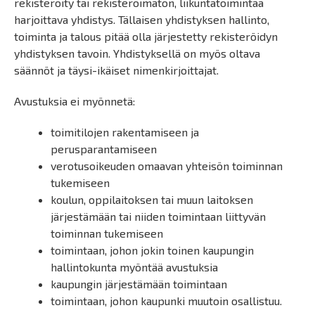
rekisteröity tai rekisteröimätön, liikuntatoimintaa
harjoittava yhdistys. Tällaisen yhdistyksen hallinto,
toiminta ja talous pitää olla järjestetty rekisteröidyn
yhdistyksen tavoin. Yhdistyksellä on myös oltava
säännöt ja täysi-ikäiset nimenkirjoittajat.
Avustuksia ei myönnetä:
toimitilojen rakentamiseen ja
perusparantamiseen
verotusoikeuden omaavan yhteisön toiminnan
tukemiseen
koulun, oppilaitoksen tai muun laitoksen
järjestämään tai niiden toimintaan liittyvän
toiminnan tukemiseen
toimintaan, johon jokin toinen kaupungin
hallintokunta myöntää avustuksia
kaupungin järjestämään toimintaan
toimintaan, johon kaupunki muutoin osallistuu.