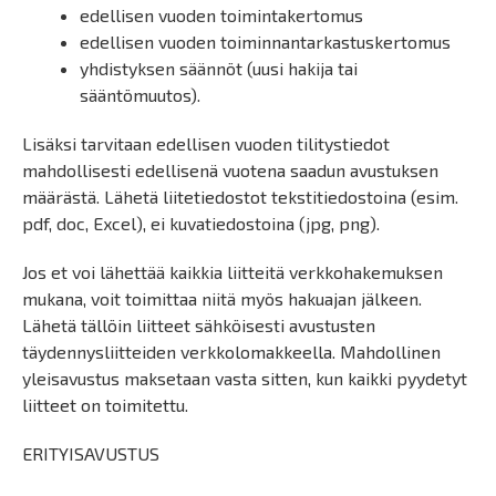
edellisen vuoden toimintakertomus
edellisen vuoden toiminnantarkastuskertomus
yhdistyksen säännöt (uusi hakija tai
sääntömuutos).
Lisäksi tarvitaan edellisen vuoden tilitystiedot
mahdollisesti edellisenä vuotena saadun avustuksen
määrästä. Lähetä liitetiedostot tekstitiedostoina (esim.
pdf, doc, Excel), ei kuvatiedostoina (jpg, png).
Jos et voi lähettää kaikkia liitteitä verkkohakemuksen
mukana, voit toimittaa niitä myös hakuajan jälkeen.
Lähetä tällöin liitteet sähköisesti avustusten
täydennysliitteiden verkkolomakkeella. Mahdollinen
yleisavustus maksetaan vasta sitten, kun kaikki pyydetyt
liitteet on toimitettu.
ERITYISAVUSTUS