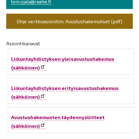
toni.ojala@raahe.fi
Ohje verkkoasiointiin: Avustushakemukset (pdf)
Asiointikanavat
Liikuntayhdistyksen yleisavustushakemus
(sähköinen)
Liikuntayhdistyksen erityisavustushakemus
(sähköinen)
Avustushakemusten täydennysliitteet
(sähköinen)