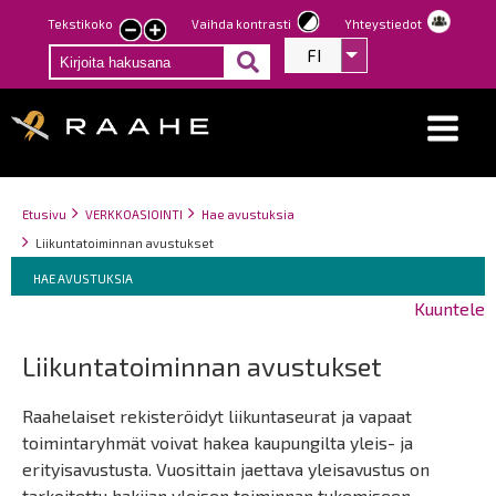
Hyppää
Tekstikoko
Vaihda kontrasti
Yhteystiedot
Pienennä
Suurenna
pääsisältöön
FI
Listaa lisätoiminno
tekstin
tekstin
kokoa
kokoa
Breadcrumbs
You
Etusivu
VERKKOASIOINTI
Hae avustuksia
are
Liikuntatoiminnan avustukset
here:
Breadcrumbs
You
HAE AVUSTUKSIA
are
Kuuntele
here:
Liikuntatoiminnan avustukset
Raahelaiset rekisteröidyt liikuntaseurat ja vapaat
toimintaryhmät voivat hakea kaupungilta yleis- ja
erityisavustusta. Vuosittain jaettava yleisavustus on
tarkoitettu hakijan yleisen toiminnan tukemiseen.