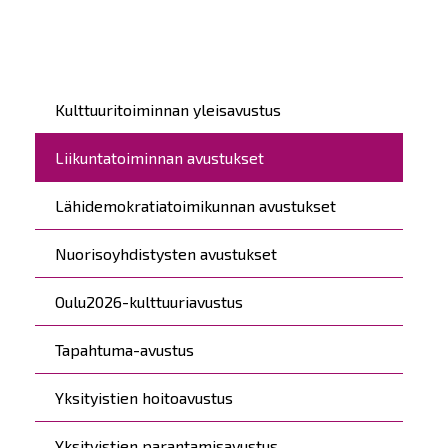
Päävalikko
Kulttuuritoiminnan yleisavustus
Liikuntatoiminnan avustukset
Lähidemokratiatoimikunnan avustukset
Nuorisoyhdistysten avustukset
Oulu2026-kulttuuriavustus
Tapahtuma-avustus
Yksityistien hoitoavustus
Yksityistien parantamisavustus