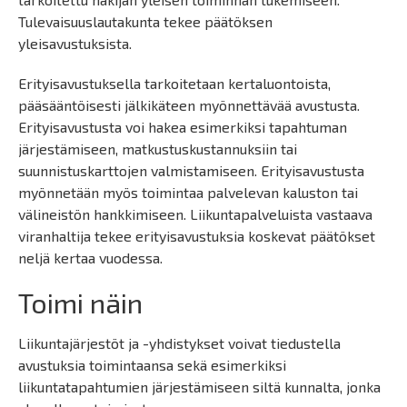
Tulevaisuuslautakunta tekee päätöksen
yleisavustuksista.
Erityisavustuksella tarkoitetaan kertaluontoista,
pääsääntöisesti jälkikäteen myönnettävää avustusta.
Erityisavustusta voi hakea esimerkiksi tapahtuman
järjestämiseen, matkustuskustannuksiin tai
suunnistuskarttojen valmistamiseen. Erityisavustusta
myönnetään myös toimintaa palvelevan kaluston tai
välineistön hankkimiseen. Liikuntapalveluista vastaava
viranhaltija tekee erityisavustuksia koskevat päätökset
neljä kertaa vuodessa.
Toimi näin
Liikuntajärjestöt ja -yhdistykset voivat tiedustella
avustuksia toimintaansa sekä esimerkiksi
liikuntatapahtumien järjestämiseen siltä kunnalta, jonka