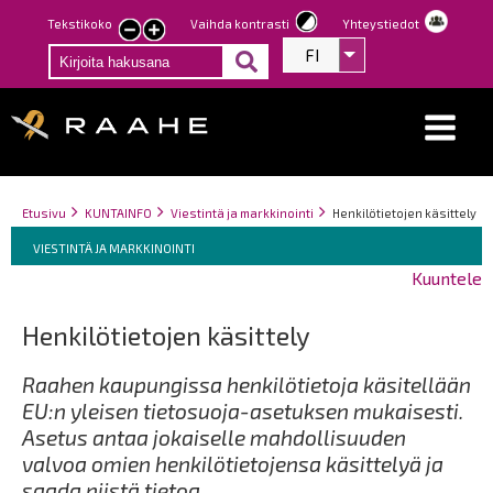
Hyppää
Tekstikoko
Vaihda kontrasti
Yhteystiedot
Pienennä
Suurenna
pääsisältöön
FI
Listaa lisätoiminno
tekstin
tekstin
kokoa
kokoa
Breadcrumbs
You
Etusivu
KUNTAINFO
Viestintä ja markkinointi
Henkilötietojen käsittely
Breadcrumbs
are
You
VIESTINTÄ JA MARKKINOINTI
here:
are
Kuuntele
here:
Henkilötietojen käsittely
Raahen kaupungissa henkilötietoja käsitellään
EU:n yleisen tietosuoja-asetuksen mukaisesti.
Asetus antaa jokaiselle mahdollisuuden
valvoa omien henkilötietojensa käsittelyä ja
saada niistä tietoa.