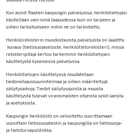
Kun asioit Raahen kaupungin palveluissa, henkilötietojasi
käsitellään vain siinä laajuudessa kuin on tarpeen ja
siihen tarkoitukseen mihin ne on tarkoitettu.
Henkilörekisterin muodostavista palveluista on laadittu
kuvaus (tietosuojaseloste, henkilötietorekisteri), missä
rekisteripitäjä kertoo tarkemmin henkilötietojen
käsittelystä kyseisessä palvelussa.
Henkilötietojen käsittelyssä noudatetaan
tiedonohjaussuunnitelmaa ja siihen määriteltyjä
säilytysaikoja. Tiedot säilytysajoista ja muusta
käsittelystä tulevat viranomaisten ohjeista
sekä
laeista
ja asetuksista.
Kaupungin henkilöstö on velvoitettu suorittamaan
vuosittain tietosuojatestin ja kaupungilla on tietosuoja-
ja tietoturvapolitiikka.