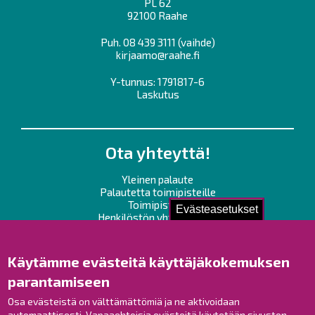
PL 62
92100 Raahe
Puh.
08 439 3111
(vaihde)
kirjaamo@raahe.fi
Y-tunnus: 1791817-6
Laskutus
Ota yhteyttä!
Yleinen palaute
Palautetta toimipisteille
Toimipisteet
Evästeasetukset
Henkilöstön yhteystiedot
Opaskartta
Käytämme evästeitä käyttäjäkokemuksen
Raahe Facebookissa
parantamiseen
Raahe Instagramissa
Raahe LinkedInissä
Osa evästeistä on välttämättömiä ja ne aktivoidaan
automaattisesti. Vapaaehtoisia evästeitä käytetään sivuston