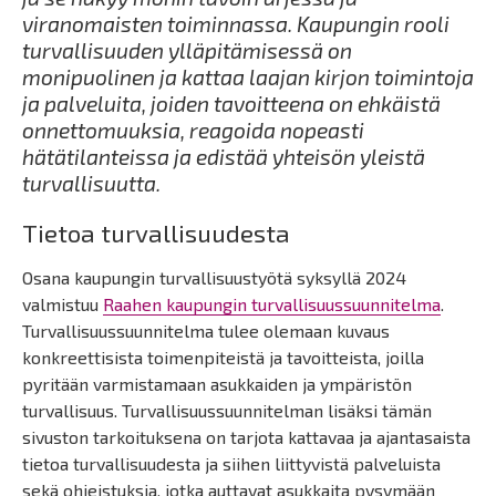
viranomaisten toiminnassa. Kaupungin rooli
turvallisuuden ylläpitämisessä on
monipuolinen ja kattaa laajan kirjon toimintoja
ja palveluita, joiden tavoitteena on ehkäistä
onnettomuuksia, reagoida nopeasti
hätätilanteissa ja edistää yhteisön yleistä
turvallisuutta.
Tietoa turvallisuudesta
Osana kaupungin turvallisuustyötä syksyllä 2024
valmistuu
Raahen kaupungin turvallisuussuunnitelma
.
Turvallisuussuunnitelma tulee olemaan kuvaus
konkreettisista toimenpiteistä ja tavoitteista, joilla
pyritään varmistamaan asukkaiden ja ympäristön
turvallisuus. Turvallisuussuunnitelman lisäksi tämän
sivuston tarkoituksena on tarjota kattavaa ja ajantasaista
tietoa turvallisuudesta ja siihen liittyvistä palveluista
sekä ohjeistuksia, jotka auttavat asukkaita pysymään