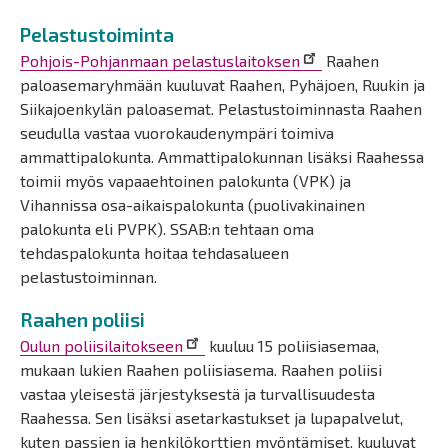
Pelastustoiminta
Pohjois-Pohjanmaan pelastuslaitoksen
Raahen
paloasemaryhmään kuuluvat Raahen, Pyhäjoen, Ruukin ja
Siikajoenkylän paloasemat. Pelastustoiminnasta Raahen
seudulla vastaa vuorokaudenympäri toimiva
ammattipalokunta. Ammattipalokunnan lisäksi Raahessa
toimii myös vapaaehtoinen palokunta (VPK) ja
Vihannissa osa-aikaispalokunta (puolivakinainen
palokunta eli PVPK). SSAB:n tehtaan oma
tehdaspalokunta hoitaa tehdasalueen
pelastustoiminnan.
Raahen poliisi
Oulun poliisilaitokseen
kuuluu 15 poliisiasemaa,
mukaan lukien Raahen poliisiasema. Raahen poliisi
vastaa yleisestä järjestyksestä ja turvallisuudesta
Raahessa. Sen lisäksi asetarkastukset ja lupapalvelut,
kuten passien ja henkilökorttien myöntämiset, kuuluvat