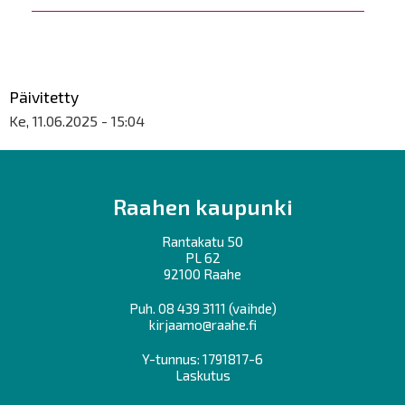
Päivitetty
Ke, 11.06.2025 - 15:04
Raahen kaupunki
Rantakatu 50
PL 62
92100 Raahe
Puh.
08 439 3111
(vaihde)
kirjaamo@raahe.fi
Y-tunnus: 1791817-6
Laskutus