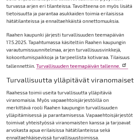
turvassa arjen eri tilanteissa. Tavoitteena on myös lisätä
tietoisuutta ja parantaa asukkaiden toimia erilaisissa
hätätilanteissa ja ennaltaehkäistä onnettomuuksia.
Raahen kaupunki järjesti turvallisuuden teemapäivän
17.5.2025. Tapahtumassa käsiteltiin Raahen kaupungin
varautumissuunnitelmaa, arjen turvallisuusvinkkejä,
kokoontumispaikkoja ja tarpeellista kotivaraa. Tilaisuus
tallennettiin.
Turvallisuuden teemapäivän tallenne.
Turvallisuutta ylläpitävät viranomaiset
Raahessa toimii useita turvallisuutta ylläpitäviä
viranomaisia. Myös vapaaehtoisjärjestöillä on
merkittävä rooli Raahen kaupungin turvallisuuden
ylläpitämisessä ja parantamisessa. Vapaaehtoisjärjestöt
toimivat yhteistyössä viranomaisten kanssa ja tarjoavat
arvokasta apua erilaisissa hätätilanteissa sekä
ennaltaehkäisevissä turvallisuustoimissa.