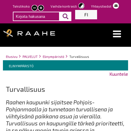
Hyppää
Tekstikoko
Vaihda kontrasti
Yhteystiedot
Pienennä
Suurenna
pääsisältöön
FI
tekstin
tekstin
kokoa
kokoa
Breadcrumbs
You
Etusivu
PALVELUT
Elinympäristö
Turvallisuus
Breadcrumbs
are
You
ELINYMPÄRISTÖ
here:
are
Kuuntele
here:
Turvallisuus
Raahen kaupunki sijaitsee Pohjois-
Pohjanmaalla ja tunnetaan turvallisena ja
viihtyisänä paikkana asua ja vierailla.
Turvallisuus on kaupungille tärkeä prioriteetti,
ja se näkyy monin tavoin arjessa ja