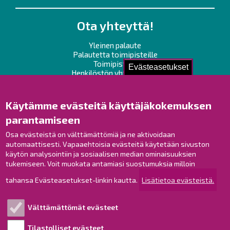
Ota yhteyttä!
Yleinen palaute
Palautetta toimipisteille
Toimipisteet
Evästeasetukset
Henkilöstön yhteystiedot
Opaskartta
Käytämme evästeitä käyttäjäkokemuksen
Raahe Facebookissa
parantamiseen
Raahe Instagramissa
Osa evästeistä on välttämättömiä ja ne aktivoidaan
Raahe LinkedInissä
automaattisesti. Vapaaehtoisia evästeitä käytetään sivuston
Raahe YouTubessa
käytön analysointiin ja sosiaalisen median ominaisuuksien
tukemiseen. Voit muokata antamiasi suostumuksia milloin
tahansa Evästeasetukset-linkin kautta.
Lisätietoa evästeistä.
Tutustu!
Välttämättömät evästeet
Esityslistat ja pöytäkirjat
Viranhaltijapäätökset
Tilastolliset evästeet