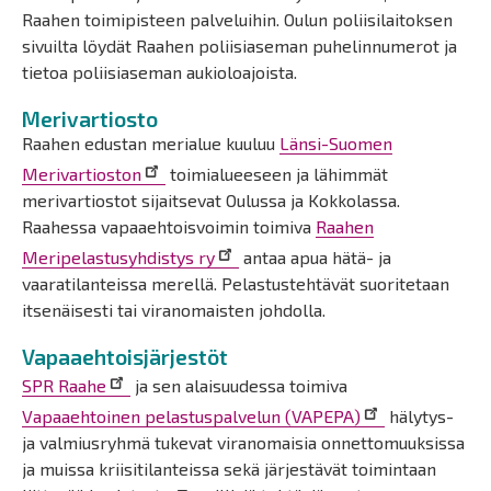
Raahen toimipisteen palveluihin. Oulun poliisilaitoksen
sivuilta löydät Raahen poliisiaseman puhelinnumerot ja
tietoa poliisiaseman aukioloajoista.
Merivartiosto
Raahen edustan merialue kuuluu
Länsi-Suomen
Merivartioston
toimialueeseen ja lähimmät
merivartiostot sijaitsevat Oulussa ja Kokkolassa.
Raahessa vapaaehtoisvoimin toimiva
Raahen
Meripelastusyhdistys ry
antaa apua hätä- ja
vaaratilanteissa merellä. Pelastustehtävät suoritetaan
itsenäisesti tai viranomaisten johdolla.
Vapaaehtoisjärjestöt
SPR Raahe
ja sen alaisuudessa toimiva
Vapaaehtoinen pelastuspalvelun (VAPEPA)
hälytys-
ja valmiusryhmä tukevat viranomaisia onnettomuuksissa
ja muissa kriisitilanteissa sekä järjestävät toimintaan