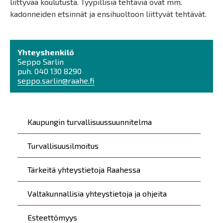
liittyvää koulutusta. Tyypillisiä tehtäviä ovat mm.
kadonneiden etsinnät ja ensihuoltoon liittyvät tehtävät.
Yhteyshenkilö
Seppo Sarlin
puh. 040 130 8290
seppo.sarlin@raahe.fi
Päävalikko
Kaupungin turvallisuussuunnitelma
Turvallisuusilmoitus
Tärkeitä yhteystietoja Raahessa
Valtakunnallisia yhteystietoja ja ohjeita
Esteettömyys