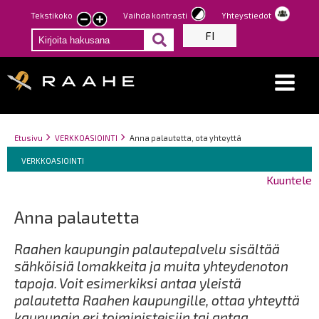
Hyppää
Tekstikoko
Vaihda kontrasti
Yhteystiedot
Pienennä
Suurenna
pääsisältöön
FI
tekstin
tekstin
kokoa
kokoa
Breadcrumbs
You
Etusivu
VERKKOASIOINTI
Anna palautetta, ota yhteyttä
Breadcrumbs
are
You
VERKKOASIOINTI
here:
are
Kuuntele
here:
Anna palautetta
Raahen kaupungin palautepalvelu sisältää
sähköisiä lomakkeita ja muita yhteydenoton
tapoja. Voit esimerkiksi antaa yleistä
palautetta Raahen kaupungille, ottaa yhteyttä
kaupungin eri toimipisteisiin tai antaa