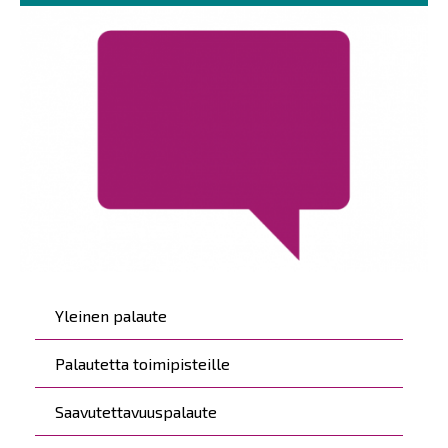
Päävalikko
Yleinen palaute
Palautetta toimipisteille
Saavutettavuuspalaute