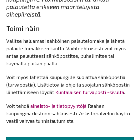
palautetta erikseen määritellyistä
aihepiireistä.
Toimi näin
Valitse haluamasi sähköinen palautelomake ja lähetä
palaute lomakkeen kautta. Vaihtoehtoisesti voit myös
antaa palautteesi sähköpostitse, puhelimitse tai
käymällä paikan päällä.
Voit myös lähettää kaupungille suojattua sähköpostia
(turvapostia). Lisätietoa ja ohjeita suojatun sähköpostin
lähettämiseen löydät
Kuntalaisen turvaposti -sivulta
.
Voit tehdä
aineisto- ja tietopyyntöjä
Raahen
kaupunginarkistoon sähköisesti. Arkistopalvelun käyttö
vaatii vahvaa tunnistautumista.