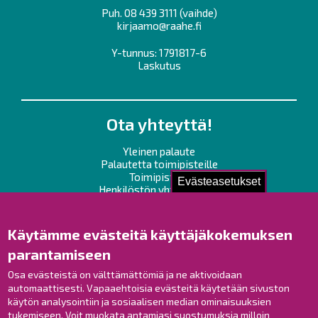
Puh.
08 439 3111
(vaihde)
kirjaamo@raahe.fi
Y-tunnus: 1791817-6
Laskutus
Ota yhteyttä!
Yleinen palaute
Palautetta toimipisteille
Toimipisteet
Evästeasetukset
Henkilöstön yhteystiedot
Opaskartta
Käytämme evästeitä käyttäjäkokemuksen
Raahe Facebookissa
parantamiseen
Raahe Instagramissa
Raahe LinkedInissä
Osa evästeistä on välttämättömiä ja ne aktivoidaan
automaattisesti. Vapaaehtoisia evästeitä käytetään sivuston
Raahe YouTubessa
käytön analysointiin ja sosiaalisen median ominaisuuksien
tukemiseen. Voit muokata antamiasi suostumuksia milloin