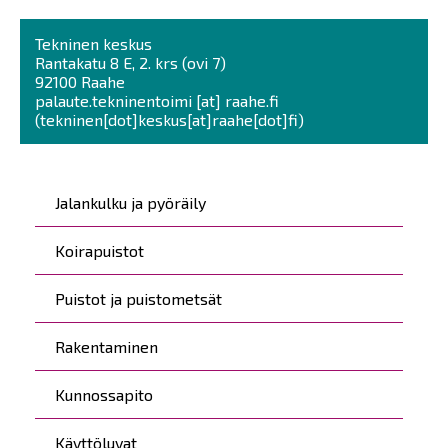
Tekninen keskus
Rantakatu 8 E, 2. krs (ovi 7)
92100 Raahe
palaute.tekninentoimi
[at]
raahe.fi
(tekninen[dot]keskus[at]raahe[dot]fi)
Päävalikko
Jalankulku ja pyöräily
Koirapuistot
Puistot ja puistometsät
Rakentaminen
Kunnossapito
Käyttöluvat