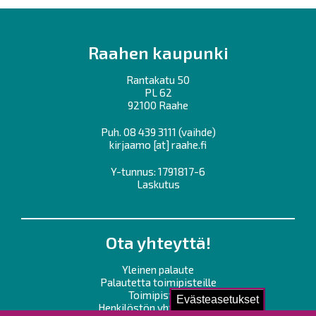
Raahen kaupunki
Rantakatu 50
PL 62
92100 Raahe
Puh.
08 439 3111
(vaihde)
kirjaamo
[at]
raahe.fi
Y-tunnus: 1791817-6
Laskutus
Ota yhteyttä!
Yleinen palaute
Palautetta toimipisteille
Toimipisteet
Evästeasetukset
Henkilöstön yhteystiedot