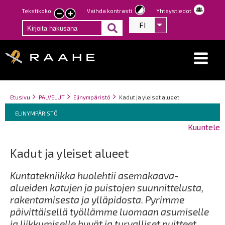
Hyppää
Tekstikoko
Vaihda kontrasti
Yhteystiedot
Pienennä
Suurenna
pääsisältöön
FI
Listaa lisätoiminno
tekstin
tekstin
kokoa
kokoa
Breadcrumbs
You
Etusivu
PALVELUT
Elinympäristö
Kadut ja yleiset alueet
Breadcrumbs
are
You
ELINYMPÄRISTÖ
here:
are
Kuuntele
here:
Kadut ja yleiset alueet
Kuntatekniikka huolehtii asemakaava-
alueiden katujen ja puistojen suunnittelusta,
rakentamisesta ja ylläpidosta. Pyrimme
päivittäisellä työllämme luomaan asumiselle
ja liikkumiselle hyvät ja turvalliset puitteet.