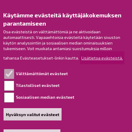
Opaskartta
Käytämme evästeitä käyttäjäkokemuksen
Raahe Facebookissa
parantamiseen
Raahe Instagramissa
Raahe LinkedInissä
Osa evästeistä on välttämättömiä ja ne aktivoidaan
automaattisesti. Vapaaehtoisia evästeitä käytetään sivuston
Raahe YouTubessa
käytön analysointiin ja sosiaalisen median ominaisuuksien
tukemiseen. Voit muokata antamiasi suostumuksia milloin
tahansa Evästeasetukset-linkin kautta.
Lisätietoa evästeistä.
Tutustu!
Välttämättömät evästeet
Esityslistat ja pöytäkirjat
Viranhaltijapäätökset
Tilastolliset evästeet
Kuulutukset
Sosiaalisen median evästeet
Henkilötietojen käsittely
Saavutettavuusseloste
Hyväksyn valitut evästeet
Sivukartta
Tietoa sivustosta