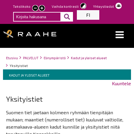
Hyppää
Tekstikoko
Vaihda kontrasti
Yhteystiedot
Pienennä
Suurenna
pääsisältöön
FI
tekstin
tekstin
kokoa
kokoa
Breadcrumbs
You
Etusivu
PALVELUT
Elinympäristö
Kadut ja yleiset alueet
are
Yksityistiet
here:
Breadcrumbs
You
KADUT JA YLEISET ALUEET
are
Kuuntele
here:
Yksityistiet
Suomen tiet jaetaan kolmeen ryhmään tienpitäjän
mukaan; maantiet (numerolliset tiet) kuuluvat valtiolle,
asemakaava-alueen kadut kunnille ja yksityistiet niitä
tarvitseville tieosakkaille.