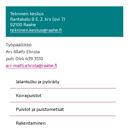
Tekninen keskus
Rantakatu 8 E, 2. krs (ovi 7)
92100 Raahe
tekninen.keskus@raahe.fi
Työpäällikkö
Ari-Matti Ehrola
puh. 044 439 3510
ari-matti.ehrola@raahe.fi
Päävalikko
Jalankulku ja pyöräily
Koirapuistot
Puistot ja puistometsät
Rakentaminen