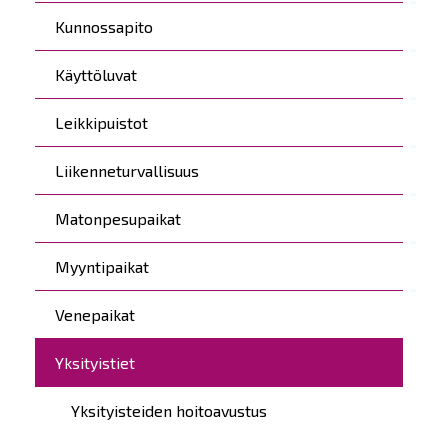
Kunnossapito
Käyttöluvat
Leikkipuistot
Liikenneturvallisuus
Matonpesupaikat
Myyntipaikat
Venepaikat
Yksityistiet
Yksityisteiden hoitoavustus