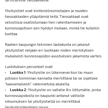
Yksityistiet ovat kiinteistönomistajien ja muiden
tieosakkaiden ylläpitämiä teitä. Tieosakkaat ovat
velvollisia osallistumaan tien rakentamiseen ja
kunnossapitoon sen hyödyn mukaan, minkä tie kullekin
tuottaa.
Raahen kaupungin tekninen lautakunta on jakanut
yksityistiet neljään eri luokkaan niiden merkityksen
mukaisesti kunnossapidon avustuksien jakamista varten.
Luokituksen perusteet ovat:
•
Luokka 1
: Yksityistie on liikenneverkon tai muun
julkisen toiminnan kannalta merkittävä tai se sijaitsee
”kaavamaisesti” rakennetulla alueella.
•
Luokka 2
: Yksityistie on valtatie 8:n liittymätie, jonka
kunnossapidosta on kaupunki antanut valtiolle
sitoumuksen tai yksityistiellä on merkittävä
läpikulkuliikenteen osuus.