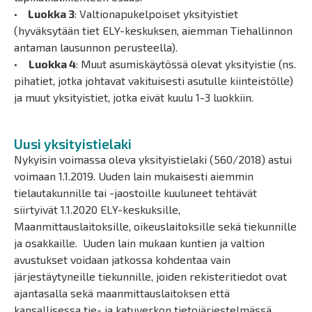
•
Luokka 3
: Valtionapukelpoiset yksityistiet
(hyväksytään tiet ELY-keskuksen, aiemman Tiehallinnon
antaman lausunnon perusteella).
•
Luokka 4
: Muut asumiskäytössä olevat yksityistie (ns.
pihatiet, jotka johtavat vakituisesti asutulle kiinteistölle)
ja muut yksityistiet, jotka eivät kuulu 1-3 luokkiin.
Uusi yksityistielaki
Nykyisin voimassa oleva yksityistielaki (560/2018) astui
voimaan 1.1.2019. Uuden lain mukaisesti aiemmin
tielautakunnille tai -jaostoille kuuluneet tehtävät
siirtyivät 1.1.2020 ELY-keskuksille,
Maanmittauslaitoksille, oikeuslaitoksille sekä tiekunnille
ja osakkaille. Uuden lain mukaan kuntien ja valtion
avustukset voidaan jatkossa kohdentaa vain
järjestäytyneille tiekunnille, joiden rekisteritiedot ovat
ajantasalla sekä maanmittauslaitoksen että
kansallisessa tie- ja katuverkon tietojärjestelmässä