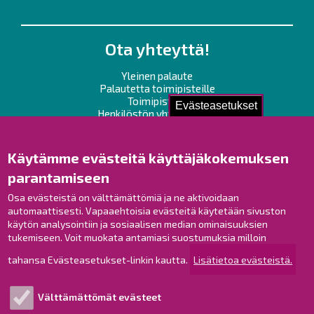
Ota yhteyttä!
Yleinen palaute
Palautetta toimipisteille
Toimipisteet
Evästeasetukset
Henkilöstön yhteystiedot
Opaskartta
Käytämme evästeitä käyttäjäkokemuksen
Raahe Facebookissa
parantamiseen
Raahe Instagramissa
Osa evästeistä on välttämättömiä ja ne aktivoidaan
Raahe LinkedInissä
automaattisesti. Vapaaehtoisia evästeitä käytetään sivuston
Raahe YouTubessa
käytön analysointiin ja sosiaalisen median ominaisuuksien
tukemiseen. Voit muokata antamiasi suostumuksia milloin
tahansa Evästeasetukset-linkin kautta.
Lisätietoa evästeistä.
Tutustu!
Välttämättömät evästeet
Esityslistat ja pöytäkirjat