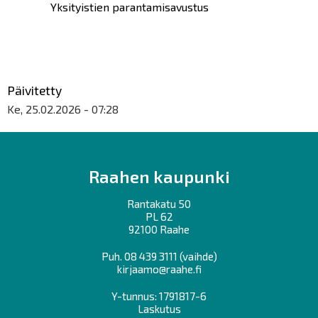
Yksityistien parantamisavustus
Päivitetty
Ke, 25.02.2026 - 07:28
Raahen kaupunki
Rantakatu 50
PL 62
92100 Raahe
Puh.
08 439 3111
(vaihde)
kirjaamo@raahe.fi
Y-tunnus: 1791817-6
Laskutus