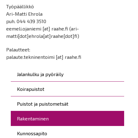
Työpäällikkö
Ari-Matti Ehrola
puh. 044 439 3510
eemeli.ojaniemi
[at]
raahe.fi
(ari-
matti[dot]ehrola[at]raahe[dot]fi)
Palautteet:
palaute.tekninentoimi
[at]
raahe.fi
Päävalikko
Jalankulku ja pyöräily
Koirapuistot
Puistot ja puistometsät
Rakentaminen
Kunnossapito