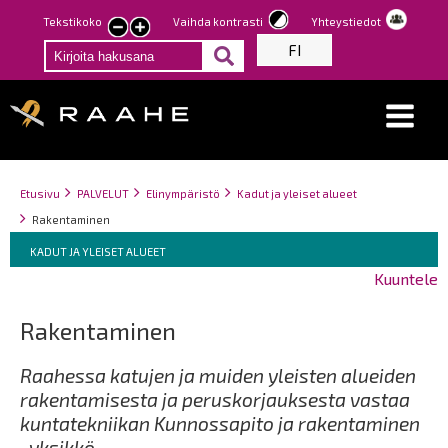
Hyppää
Tekstikoko
Vaihda kontrasti
Yhteystiedot
Pienennä
Suurenna
pääsisältöön
FI
tekstin
tekstin
kokoa
kokoa
Breadcrumbs
You
Etusivu
PALVELUT
Elinympäristö
Kadut ja yleiset alueet
are
Rakentaminen
here:
Breadcrumbs
You
KADUT JA YLEISET ALUEET
are
Kuuntele
here:
Rakentaminen
Raahessa katujen ja muiden yleisten alueiden
rakentamisesta ja peruskorjauksesta vastaa
kuntatekniikan Kunnossapito ja rakentaminen
-yksikkö.