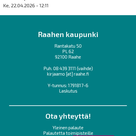
Ke, 22.04.2026 - 12:11
Raahen kaupunki
Rantakatu 50
PL 62
92100 Raahe
Puh.
08 439 3111
(vaihde)
kirjaamo
[at]
raahe.fi
Y-tunnus: 1791817-6
Laskutus
Ota yhteyttä!
Yleinen palaute
Palautetta toimipisteille