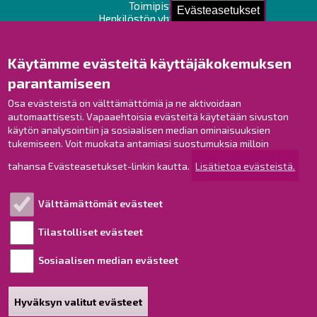
Toimipisteet
Evästeasetukset
Henkilöstön yhteystiedot
Opaskartta
Käytämme evästeitä käyttäjäkokemuksen
Raahe Facebookissa
parantamiseen
Raahe Instagramissa
Osa evästeistä on välttämättömiä ja ne aktivoidaan
Raahe LinkedInissä
automaattisesti. Vapaaehtoisia evästeitä käytetään sivuston
Raahe YouTubessa
käytön analysointiin ja sosiaalisen median ominaisuuksien
tukemiseen. Voit muokata antamiasi suostumuksia milloin
tahansa Evästeasetukset-linkin kautta.
Lisätietoa evästeistä.
Tutustu!
Välttämättömät evästeet
Esityslistat ja pöytäkirjat
Viranhaltijapäätökset
Tilastolliset evästeet
Kuulutukset
Sosiaalisen median evästeet
Henkilötietojen käsittely
Saavutettavuusseloste
Hyväksyn valitut evästeet
Sivukartta