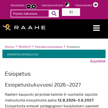
Hyppää
Tekstikoko
Vaihda kontrasti
Yhteystiedot
Pienennä
Suurenna
pääsisältöön
FI
tekstin
tekstin
kokoa
kokoa
Breadcrumbs
You
Etusivu
PALVELUT
Kasvatus ja koulutus
Esiopetus
Breadcrumbs
are
You
KASVATUS JA KOULUTUS
here:
are
Kuuntele
here:
Esiopetus
Esiopetuslukuvuosi 2026–2027
Raahen kaupunki järjestää kaikille 6-vuotiaille lapsille
maksutonta esiopetusta ajalla
12.8.2026–5.6.2027
.
Esiopetusta antavat pedagogisen koulutuksen saaneet