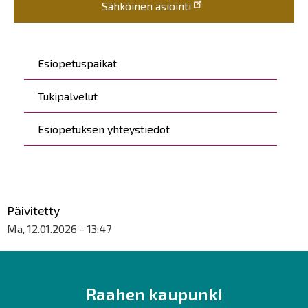
Sähköinen asiointi
Päävalikko
Esiopetuspaikat
Tukipalvelut
Esiopetuksen yhteystiedot
Päivitetty
Ma, 12.01.2026 - 13:47
Raahen kaupunki