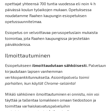
opettajat yhteensä 700 tuntia vuodessa eli noin 4 h
päivässä koulun työaikojen mukaan. Opetuksessa
noudatamme Raahen kaupungin esiopetuksen
opetussuunnitelmaa.
Esiopetus on velvoittavaa perusopetuslain mukaista
toimintaa, jota Raahen kaupungissa järjestetään
päiväkodeissa.
Ilmoittautuminen
Esiopetukseen
ilmoittaudutaan sähköisesti.
Palveluun
kirjaudutaan lapsen vanhemman
verkkopankkitunnuksella.
Asiointipalvelu
toimii
parhaiten, kun käytät Chrome-selainta!
Mikäli sähköinen ilmoittautuminen ei onnistu, niin voi
täyttää ja tallentaa lomakkeen omaan tiedostoon ja
toimittaa varhaiskasvatuspalveluihin