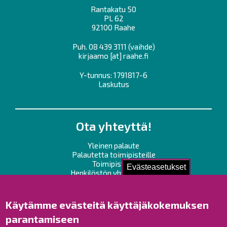
Rantakatu 50
PL 62
92100 Raahe
Puh.
08 439 3111
(vaihde)
kirjaamo
[at]
raahe.fi
Y-tunnus: 1791817-6
Laskutus
Ota yhteyttä!
Yleinen palaute
Palautetta toimipisteille
Toimipisteet
Evästeasetukset
Henkilöstön yhteystiedot
Opaskartta
Käytämme evästeitä käyttäjäkokemuksen
Raahe Facebookissa
parantamiseen
Raahe Instagramissa