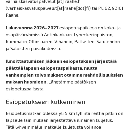
varhaiskasvatuspalvelut
[at]
raahe.fi
(varhaiskasvatuspalvelut[at]raahe[dot]fi)
tai PL 62, 92101
Raahe.
Lukuvuonna 2026–2027
esiopetuspaikkoja on koko- ja
osapäiväryhmissä Antinkankaan, Lybeckerinpuiston,
Kummatin, Ollinsaaren, Vihannin, Pattasten, Satulehdon
ja Saloisten päiväkodeissa.
Ilmoittautumisen jälkeen esiopetuksen järjestäjä
päättää lapsen esiopetuspaikasta, mutta
vanhempien toivomukset otamme mahdollisuuksien
mukaan huomioon.
Lähetämme päätöksen
esiopetuspaikasta.
Esiopetukseen kulkeminen
Esiopetusmatkan ollessa yli 5 km lyhintä reittiä pitkin on
lapselle lain mukaan järjestettävä ilmainen kuljetus.
Tätä lyhyemmälle matkalle kuljetusta voi anoa