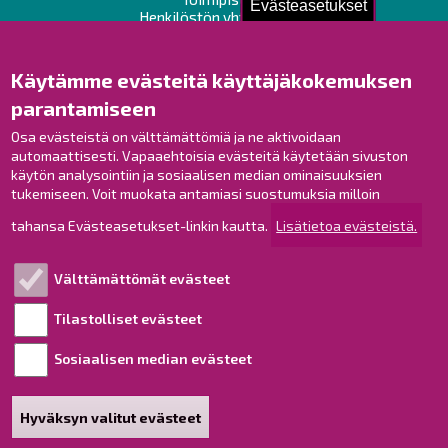
Evästeasetukset
Henkilöstön yhteystiedot
Opaskartta
Käytämme evästeitä käyttäjäkokemuksen
Raahe Facebookissa
parantamiseen
Raahe Instagramissa
Osa evästeistä on välttämättömiä ja ne aktivoidaan
Raahe LinkedInissä
automaattisesti. Vapaaehtoisia evästeitä käytetään sivuston
Raahe YouTubessa
käytön analysointiin ja sosiaalisen median ominaisuuksien
tukemiseen. Voit muokata antamiasi suostumuksia milloin
tahansa Evästeasetukset-linkin kautta.
Lisätietoa evästeistä.
Tutustu!
Välttämättömät evästeet
Esityslistat ja pöytäkirjat
Viranhaltijapäätökset
Tilastolliset evästeet
Kuulutukset
Sosiaalisen median evästeet
Henkilötietojen käsittely
Saavutettavuusseloste
Hyväksyn valitut evästeet
Sivukartta