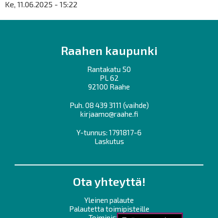
Ke, 11.06.2025 - 15:22
Raahen kaupunki
Rantakatu 50
PL 62
92100 Raahe
Puh.
08 439 3111
(vaihde)
kirjaamo@raahe.fi
Y-tunnus: 1791817-6
Laskutus
Ota yhteyttä!
Yleinen palaute
Palautetta toimipisteille
Toimipisteet