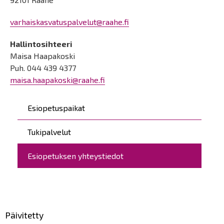
varhaiskasvatuspalvelut@raahe.fi
Hallintosihteeri
Maisa Haapakoski
Puh. 044 439 4377
maisa.haapakoski@raahe.fi
Päävalikko
Esiopetuspaikat
Tukipalvelut
Esiopetuksen yhteystiedot
Päivitetty